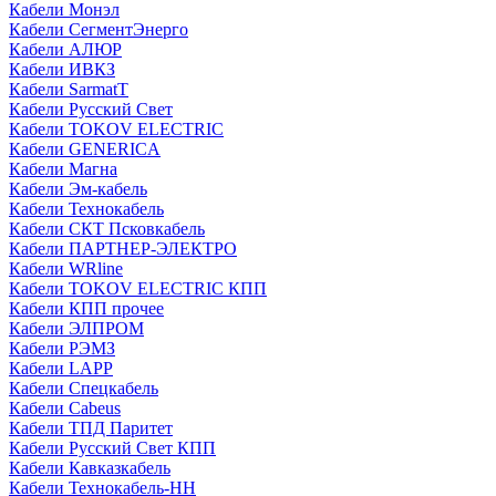
Кабели Монэл
Кабели СегментЭнерго
Кабели АЛЮР
Кабели ИВКЗ
Кабели SarmatT
Кабели Русский Свет
Кабели TOKOV ELECTRIC
Кабели GENERICA
Кабели Магна
Кабели Эм-кабель
Кабели Технокабель
Кабели СКТ Псковкабель
Кабели ПАРТНЕР-ЭЛЕКТРО
Кабели WRline
Кабели TOKOV ELECTRIC КПП
Кабели КПП прочее
Кабели ЭЛПРОМ
Кабели РЭМЗ
Кабели LAPP
Кабели Спецкабель
Кабели Cabeus
Кабели ТПД Паритет
Кабели Русский Свет КПП
Кабели Кавказкабель
Кабели Технокабель-НН