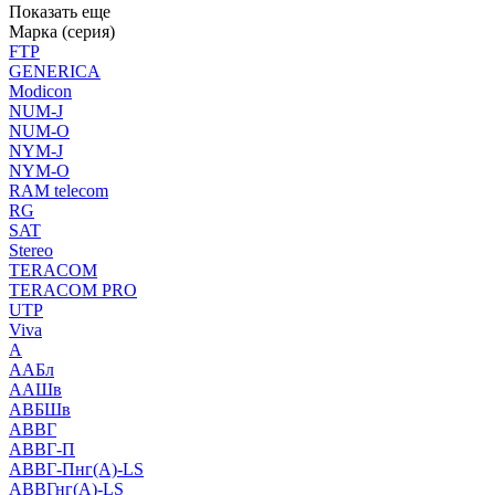
Показать еще
Марка (серия)
FTP
GENERICA
Modicon
NUM-J
NUM-O
NYM-J
NYM-O
RAM telecom
RG
SAT
Stereo
TERACOM
TERACOM PRO
UTP
Viva
А
ААБл
ААШв
АВБШв
АВВГ
АВВГ-П
АВВГ-Пнг(А)-LS
АВВГнг(А)-LS