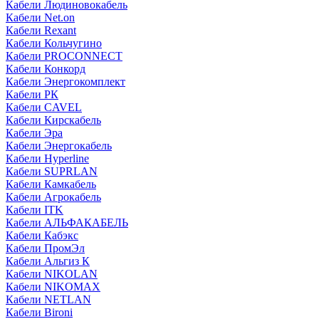
Кабели Людиновокабель
Кабели Net.on
Кабели Rexant
Кабели Кольчугино
Кабели PROCONNECT
Кабели Конкорд
Кабели Энергокомплект
Кабели РК
Кабели CAVEL
Кабели Кирскабель
Кабели Эра
Кабели Энергокабель
Кабели Hyperline
Кабели SUPRLAN
Кабели Камкабель
Кабели Агрокабель
Кабели ITK
Кабели АЛЬФАКАБЕЛЬ
Кабели Кабэкс
Кабели ПромЭл
Кабели Альгиз К
Кабели NIKOLAN
Кабели NIKOMAX
Кабели NETLAN
Кабели Bironi