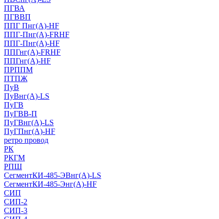
ПГВА
ПГВВП
ППГ Пнг(А)-HF
ППГ-Пнг(А)-FRHF
ППГ-Пнг(А)-HF
ППГнг(А)-FRHF
ППГнг(А)-HF
ПРППМ
ПТПЖ
ПуВ
ПуВнг(А)-LS
ПуГВ
ПуГВВ-П
ПуГВнг(А)-LS
ПуГПнг(А)-HF
ретро провод
РК
РКГМ
РПШ
СегментКИ-485-ЭВнг(А)-LS
СегментКИ-485-Энг(А)-HF
СИП
СИП-2
СИП-3