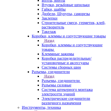
Болты, винты
Втулки, резьбовые шпильки
Гайки, шайбы
Дюбели, Шурупы, саморезы
Заклепки
Строительные смеси, герметик, клей,
растворитель
Такелаж
Коробки, клеммы и сопутствующие товары
Назад
Коробки, клеммы и сопутствующие
товары
Клеммные зажимы
Коробки распределительные/
установочные и аксессуары
Системы сборных шин
Разъемы, соединители
Назад
Разъемы, соединители
Разъемы силовые
Система штекерного монтажа
электросети зданий
Электрические соединители
различного назначения
Инструменты, техника