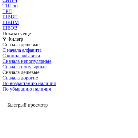
СИП-4
ТППэп
ТРП
ШВВП
ШВПМ
ШВЭВ
Показать еще
Фильтр
Сначала дешевые
С начала алфавита
С конца алфавита
Сначала непопулярные
Сначала популярные
Сначала дешевые
Сначала дорогие
По возрастанию наличия
По убыванию наличия
Быстрый просмотр