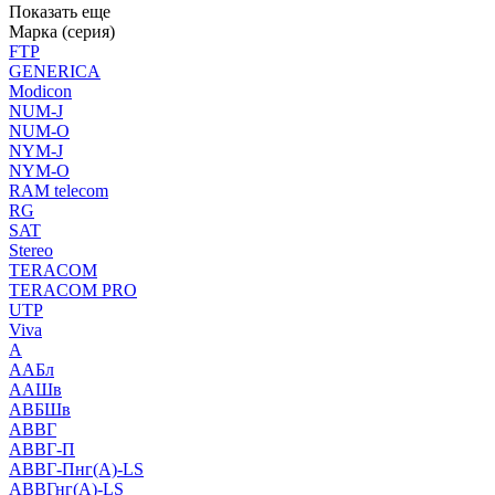
Показать еще
Марка (серия)
FTP
GENERICA
Modicon
NUM-J
NUM-O
NYM-J
NYM-O
RAM telecom
RG
SAT
Stereo
TERACOM
TERACOM PRO
UTP
Viva
А
ААБл
ААШв
АВБШв
АВВГ
АВВГ-П
АВВГ-Пнг(А)-LS
АВВГнг(А)-LS