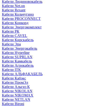
Кабели Людиновокабель
Кабели Net.on
Кабели Rexant
Кабели Кольчугино
Кабели PROCONNECT
Кабели Конкорд
Кабели Энергокомплект
Кабели РК
Кабели CAVEL
Кабели Кирскабель
Кабели Эра
Кабели Энергокабель
Кабели Hyperline
Кабели SUPRLAN
Кабели Камкабель
Кабели Агрокабель
Кабели ITK
Кабели АЛЬФАКАБЕЛЬ
Кабели Кабэкс
Кабели ПромЭл
Кабели Альгиз К
Кабели NIKOLAN
Кабели NIKOMAX
Кабели NETLAN
Кабели Bironi