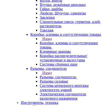
Болты, винты
Втулки, резьбовые шпильки
Гайки, шайбы
Дюбели, Шурупы, саморезы
Заклепки
Строительные смеси, герметик, клей,
растворитель
Такелаж
Коробки, клеммы и сопутствующие товары
Назад
Коробки, клеммы и сопутствующие
товары
Клеммные зажимы
Коробки распределительные/
установочные и аксессуары
Системы сборных шин
Разъемы, соединители
Назад
Разъемы, соединители
Разъемы силовые
Система штекерного монтажа
электросети зданий
Электрические соединители
различного назначения
Инструменты, техника