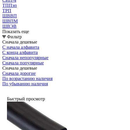
СИП-4
ТППэп
ТРП
ШВВП
ШВПМ
ШВЭВ
Показать еще
Фильтр
Сначала дешевые
С начала алфавита
С конца алфавита
Сначала непопулярные
Сначала популярные
Сначала дешевые
Сначала дорогие
По возрастанию наличия
По убыванию наличия
Быстрый просмотр