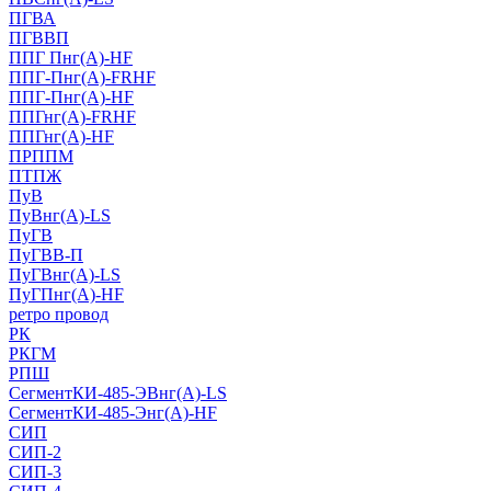
ПГВА
ПГВВП
ППГ Пнг(А)-HF
ППГ-Пнг(А)-FRHF
ППГ-Пнг(А)-HF
ППГнг(А)-FRHF
ППГнг(А)-HF
ПРППМ
ПТПЖ
ПуВ
ПуВнг(А)-LS
ПуГВ
ПуГВВ-П
ПуГВнг(А)-LS
ПуГПнг(А)-HF
ретро провод
РК
РКГМ
РПШ
СегментКИ-485-ЭВнг(А)-LS
СегментКИ-485-Энг(А)-HF
СИП
СИП-2
СИП-3