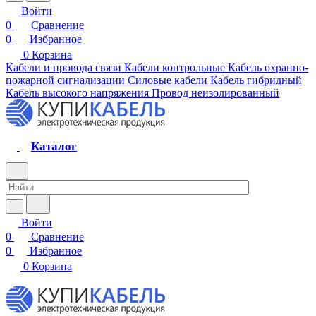
Войти
0
Сравнение
0
Избранное
0
Корзина
Кабели и провода связи
Кабели контрольные
Кабель охранно-
пожарной сигнализации
Силовые кабели
Кабель гибридный
Кабель высокого напряжения
Провод неизолированный
Каталог
Войти
0
Сравнение
0
Избранное
0
Корзина