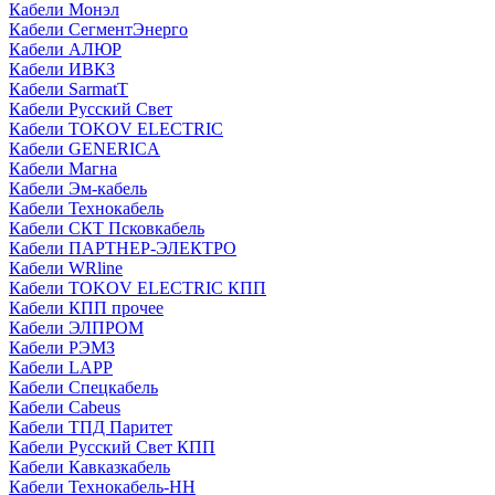
Кабели Монэл
Кабели СегментЭнерго
Кабели АЛЮР
Кабели ИВКЗ
Кабели SarmatT
Кабели Русский Свет
Кабели TOKOV ELECTRIC
Кабели GENERICA
Кабели Магна
Кабели Эм-кабель
Кабели Технокабель
Кабели СКТ Псковкабель
Кабели ПАРТНЕР-ЭЛЕКТРО
Кабели WRline
Кабели TOKOV ELECTRIC КПП
Кабели КПП прочее
Кабели ЭЛПРОМ
Кабели РЭМЗ
Кабели LAPP
Кабели Спецкабель
Кабели Cabeus
Кабели ТПД Паритет
Кабели Русский Свет КПП
Кабели Кавказкабель
Кабели Технокабель-НН