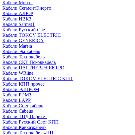
Кабели Монэл
Кабели СегментЭнерго
Кабели АЛЮР
Кабели ИВКЗ
Кабели SarmatT
Кабели Русский Свет
Кабели TOKOV ELECTRIC
Кабели GENERICA
Кабели Магна
Кабели Эм-кабель
Кабели Технокабель
Кабели СКТ Псковкабель
Кабели ПАРТНЕР-ЭЛЕКТРО
Кабели WRline
Кабели TOKOV ELECTRIC КПП
Кабели КПП прочее
Кабели ЭЛПРОМ
Кабели РЭМЗ
Кабели LAPP
Кабели Спецкабель
Кабели Cabeus
Кабели ТПД Паритет
Кабели Русский Свет КПП
Кабели Кавказкабель
Кабели Технокабель-НН