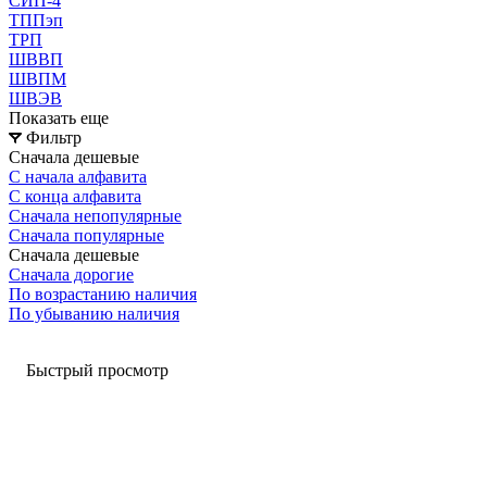
СИП-4
ТППэп
ТРП
ШВВП
ШВПМ
ШВЭВ
Показать еще
Фильтр
Сначала дешевые
С начала алфавита
С конца алфавита
Сначала непопулярные
Сначала популярные
Сначала дешевые
Сначала дорогие
По возрастанию наличия
По убыванию наличия
Быстрый просмотр