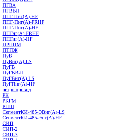
ПГВА
ПГВВП
ППГ Пнг(А)-HF
ППГ-Пнг(А)-FRHF
ППГ-Пнг(А)-HF
ППГнг(А)-FRHF
ППГнг(А)-HF
ПРППМ
ПТПЖ
ПуВ
ПуВнг(А)-LS
ПуГВ
ПуГВВ-П
ПуГВнг(А)-LS
ПуГПнг(А)-HF
ретро провод
РК
РКГМ
РПШ
СегментКИ-485-ЭВнг(А)-LS
СегментКИ-485-Энг(А)-HF
СИП
СИП-2
СИП-3