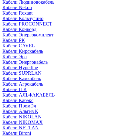
Кабели Людиновокабель
Кабели Net.on
Кабели Rexant
Кабели Кольчугино
Кабели PROCONNECT
Кабели Конкорд
Кабели Энергокомплект
Кабели РК
Кабели CAVEL
Кабели Кирскабель
Кабели Эра
Кабели Энергокабель
Кабели Hyperline
Кабели SUPRLAN
Кабели Камкабель
Кабели Агрокабель
Кабели ITK
Кабели АЛЬФАКАБЕЛЬ
Кабели Кабэкс
Кабели ПромЭл
Кабели Альгиз К
Кабели NIKOLAN
Кабели NIKOMAX
Кабели NETLAN
Кабели Bironi