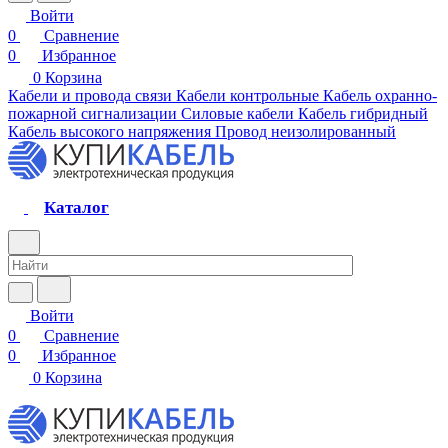
Войти
0
Сравнение
0
Избранное
0
Корзина
Кабели и провода связи
Кабели контрольные
Кабель охранно-
пожарной сигнализации
Силовые кабели
Кабель гибридный
Кабель высокого напряжения
Провод неизолированный
Каталог
Войти
0
Сравнение
0
Избранное
0
Корзина