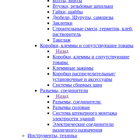
Болты, винты
Втулки, резьбовые шпильки
Гайки, шайбы
Дюбели, Шурупы, саморезы
Заклепки
Строительные смеси, герметик, клей,
растворитель
Такелаж
Коробки, клеммы и сопутствующие товары
Назад
Коробки, клеммы и сопутствующие
товары
Клеммные зажимы
Коробки распределительные/
установочные и аксессуары
Системы сборных шин
Разъемы, соединители
Назад
Разъемы, соединители
Разъемы силовые
Система штекерного монтажа
электросети зданий
Электрические соединители
различного назначения
Инструменты, техника