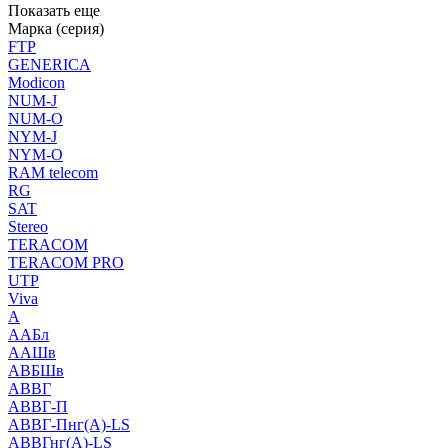
Показать еще
Марка (серия)
FTP
GENERICA
Modicon
NUM-J
NUM-O
NYM-J
NYM-O
RAM telecom
RG
SAT
Stereo
TERACOM
TERACOM PRO
UTP
Viva
А
ААБл
ААШв
АВБШв
АВВГ
АВВГ-П
АВВГ-Пнг(А)-LS
АВВГнг(А)-LS