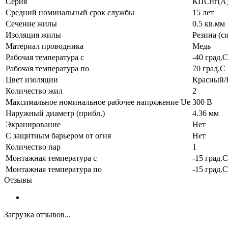
Серия
КПСнг(А
Средний номинальный срок службы
15 лет
Сечение жилы
0.5 кв.мм
Изоляция жилы
Резина (с
Материал проводника
Медь
Рабочая температура с
-40 град.C
Рабочая температура по
70 град.C
Цвет изоляции
Красный/
Количество жил
2
Максимальное номинальное рабочее напряжение Ue
300 В
Наружный диаметр (прибл.)
4.36 мм
Экранирование
Нет
С защитным барьером от огня
Нет
Количество пар
1
Монтажная температура с
-15 град.C
Монтажная температура по
-15 град.C
Отзывы
Загрузка отзывов...