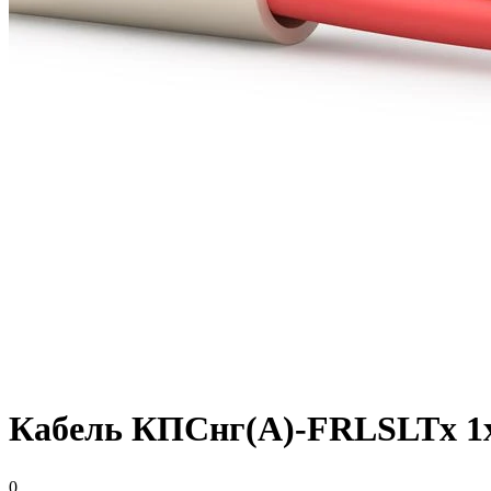
Кабель КПСнг(А)-FRLSLTx 1х2
0