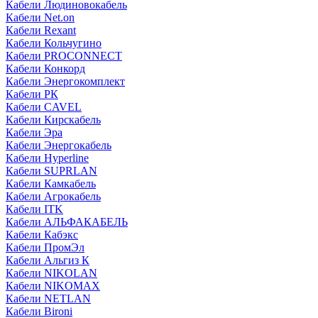
Кабели Людиновокабель
Кабели Net.on
Кабели Rexant
Кабели Кольчугино
Кабели PROCONNECT
Кабели Конкорд
Кабели Энергокомплект
Кабели РК
Кабели CAVEL
Кабели Кирскабель
Кабели Эра
Кабели Энергокабель
Кабели Hyperline
Кабели SUPRLAN
Кабели Камкабель
Кабели Агрокабель
Кабели ITK
Кабели АЛЬФАКАБЕЛЬ
Кабели Кабэкс
Кабели ПромЭл
Кабели Альгиз К
Кабели NIKOLAN
Кабели NIKOMAX
Кабели NETLAN
Кабели Bironi