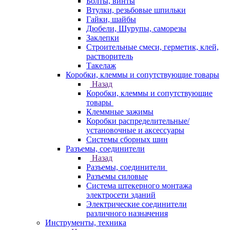
Болты, винты
Втулки, резьбовые шпильки
Гайки, шайбы
Дюбели, Шурупы, саморезы
Заклепки
Строительные смеси, герметик, клей,
растворитель
Такелаж
Коробки, клеммы и сопутствующие товары
Назад
Коробки, клеммы и сопутствующие
товары
Клеммные зажимы
Коробки распределительные/
установочные и аксессуары
Системы сборных шин
Разъемы, соединители
Назад
Разъемы, соединители
Разъемы силовые
Система штекерного монтажа
электросети зданий
Электрические соединители
различного назначения
Инструменты, техника