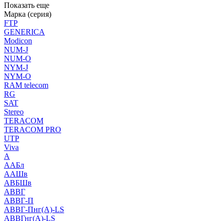
Показать еще
Марка (серия)
FTP
GENERICA
Modicon
NUM-J
NUM-O
NYM-J
NYM-O
RAM telecom
RG
SAT
Stereo
TERACOM
TERACOM PRO
UTP
Viva
А
ААБл
ААШв
АВБШв
АВВГ
АВВГ-П
АВВГ-Пнг(А)-LS
АВВГнг(А)-LS