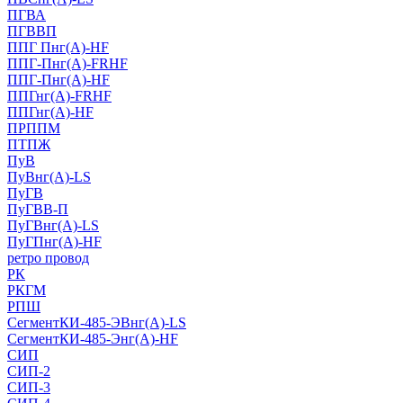
ПГВА
ПГВВП
ППГ Пнг(А)-HF
ППГ-Пнг(А)-FRHF
ППГ-Пнг(А)-HF
ППГнг(А)-FRHF
ППГнг(А)-HF
ПРППМ
ПТПЖ
ПуВ
ПуВнг(А)-LS
ПуГВ
ПуГВВ-П
ПуГВнг(А)-LS
ПуГПнг(А)-HF
ретро провод
РК
РКГМ
РПШ
СегментКИ-485-ЭВнг(А)-LS
СегментКИ-485-Энг(А)-HF
СИП
СИП-2
СИП-3