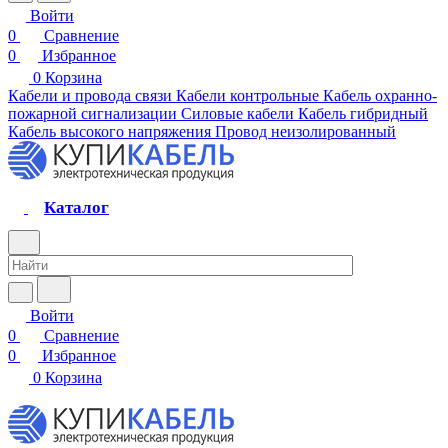
Войти
0
Сравнение
0
Избранное
0
Корзина
Кабели и провода связи
Кабели контрольные
Кабель охранно-
пожарной сигнализации
Силовые кабели
Кабель гибридный
Кабель высокого напряжения
Провод неизолированный
Каталог
Войти
0
Сравнение
0
Избранное
0
Корзина