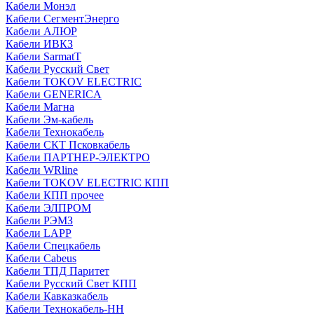
Кабели Монэл
Кабели СегментЭнерго
Кабели АЛЮР
Кабели ИВКЗ
Кабели SarmatT
Кабели Русский Свет
Кабели TOKOV ELECTRIC
Кабели GENERICA
Кабели Магна
Кабели Эм-кабель
Кабели Технокабель
Кабели СКТ Псковкабель
Кабели ПАРТНЕР-ЭЛЕКТРО
Кабели WRline
Кабели TOKOV ELECTRIC КПП
Кабели КПП прочее
Кабели ЭЛПРОМ
Кабели РЭМЗ
Кабели LAPP
Кабели Спецкабель
Кабели Cabeus
Кабели ТПД Паритет
Кабели Русский Свет КПП
Кабели Кавказкабель
Кабели Технокабель-НН