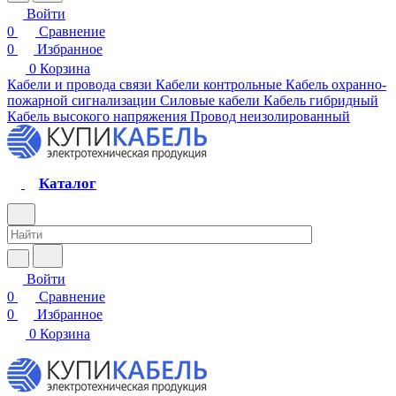
Войти
0
Сравнение
0
Избранное
0
Корзина
Кабели и провода связи
Кабели контрольные
Кабель охранно-
пожарной сигнализации
Силовые кабели
Кабель гибридный
Кабель высокого напряжения
Провод неизолированный
Каталог
Войти
0
Сравнение
0
Избранное
0
Корзина