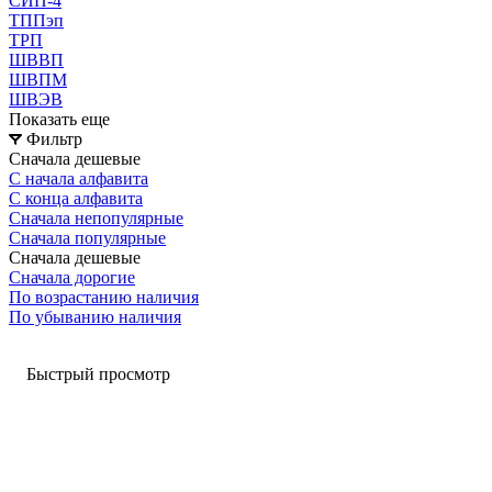
СИП-4
ТППэп
ТРП
ШВВП
ШВПМ
ШВЭВ
Показать еще
Фильтр
Сначала дешевые
С начала алфавита
С конца алфавита
Сначала непопулярные
Сначала популярные
Сначала дешевые
Сначала дорогие
По возрастанию наличия
По убыванию наличия
Быстрый просмотр