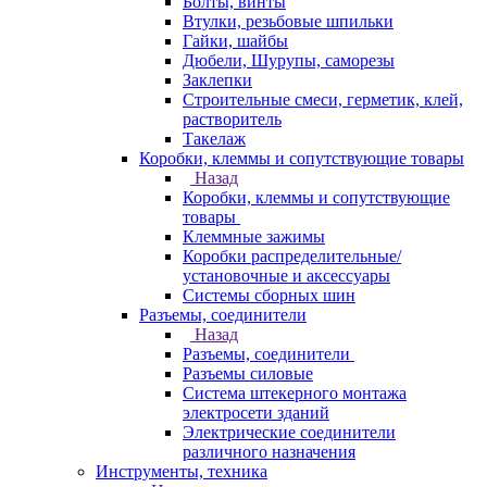
Болты, винты
Втулки, резьбовые шпильки
Гайки, шайбы
Дюбели, Шурупы, саморезы
Заклепки
Строительные смеси, герметик, клей,
растворитель
Такелаж
Коробки, клеммы и сопутствующие товары
Назад
Коробки, клеммы и сопутствующие
товары
Клеммные зажимы
Коробки распределительные/
установочные и аксессуары
Системы сборных шин
Разъемы, соединители
Назад
Разъемы, соединители
Разъемы силовые
Система штекерного монтажа
электросети зданий
Электрические соединители
различного назначения
Инструменты, техника