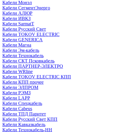
Кабели Монэл
Кабели СегментЭнерго
Кабели АЛЮР
Кабели ИВКЗ
Кабели SarmatT
Кабели Русский Свет
Кабели TOKOV ELECTRIC
Кабели GENERICA
Кабели Магна
Кабели Эм-кабель
Кабели Технокабель
Кабели СКТ Псковкабель
Кабели ПАРТНЕР-ЭЛЕКТРО
Кабели WRline
Кабели TOKOV ELECTRIC КПП
Кабели КПП прочее
Кабели ЭЛПРОМ
Кабели РЭМЗ
Кабели LAPP
Кабели Спецкабель
Кабели Cabeus
Кабели ТПД Паритет
Кабели Русский Свет КПП
Кабели Кавказкабель
Кабели Технокабель-НН