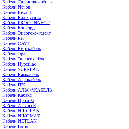
Кабели Людиновокабель
Кабели Net.on
Кабели Rexant
Кабели Кольчугино
Кабели PROCONNECT
Кабели Конкорд
Кабели Энергокомплект
Кабели РК
Кабели CAVEL
Кабели Кирскабель
Кабели Эра
Кабели Энергокабель
Кабели Hyperline
Кабели SUPRLAN
Кабели Камкабель
Кабели Агрокабель
Кабели ITK
Кабели АЛЬФАКАБЕЛЬ
Кабели Кабэкс
Кабели ПромЭл
Кабели Альгиз К
Кабели NIKOLAN
Кабели NIKOMAX
Кабели NETLAN
Кабели Bironi