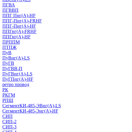
ПГВА
ПГВВП
ППГ Пнг(А)-HF
ППГ-Пнг(А)-FRHF
ППГ-Пнг(А)-HF
ППГнг(А)-FRHF
ППГнг(А)-HF
ПРППМ
ПТПЖ
ПуВ
ПуВнг(А)-LS
ПуГВ
ПуГВВ-П
ПуГВнг(А)-LS
ПуГПнг(А)-HF
ретро провод
РК
РКГМ
РПШ
СегментКИ-485-ЭВнг(А)-LS
СегментКИ-485-Энг(А)-HF
СИП
СИП-2
СИП-3