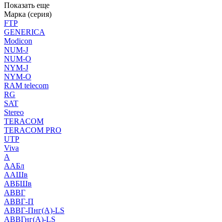
Показать еще
Марка (серия)
FTP
GENERICA
Modicon
NUM-J
NUM-O
NYM-J
NYM-O
RAM telecom
RG
SAT
Stereo
TERACOM
TERACOM PRO
UTP
Viva
А
ААБл
ААШв
АВБШв
АВВГ
АВВГ-П
АВВГ-Пнг(А)-LS
АВВГнг(А)-LS