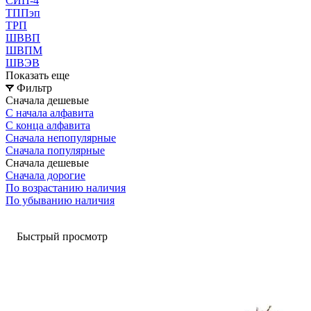
СИП-4
ТППэп
ТРП
ШВВП
ШВПМ
ШВЭВ
Показать еще
Фильтр
Сначала дешевые
С начала алфавита
С конца алфавита
Сначала непопулярные
Сначала популярные
Сначала дешевые
Сначала дорогие
По возрастанию наличия
По убыванию наличия
Быстрый просмотр