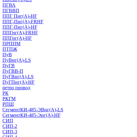
ПГВА
ПГВВП
ППГ Пнг(А)-HF
ППГ-Пнг(А)-FRHF
ППГ-Пнг(А)-HF
ППГнг(А)-FRHF
ППГнг(А)-HF
ПРППМ
ПТПЖ
ПуВ
ПуВнг(А)-LS
ПуГВ
ПуГВВ-П
ПуГВнг(А)-LS
ПуГПнг(А)-HF
ретро провод
РК
РКГМ
РПШ
СегментКИ-485-ЭВнг(А)-LS
СегментКИ-485-Энг(А)-HF
СИП
СИП-2
СИП-3