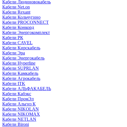
Кабели Людиновокабель
Кабели Net.on
Кабели Rexant
Кабели Кольчугино
Кабели PROCONNECT
Кабели Конкорд
Кабели Энергокомплект
Кабели РК
Кабели CAVEL
Кабели Кирскабель
Кабели Эра
Кабели Энергокабель
Кабели Hyperline
Кабели SUPRLAN
Кабели Камкабель
Кабели Агрокабель
Кабели ITK
Кабели АЛЬФАКАБЕЛЬ
Кабели Кабэкс
Кабели ПромЭл
Кабели Альгиз К
Кабели NIKOLAN
Кабели NIKOMAX
Кабели NETLAN
Кабели Bironi