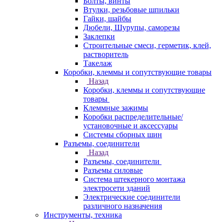
Болты, винты
Втулки, резьбовые шпильки
Гайки, шайбы
Дюбели, Шурупы, саморезы
Заклепки
Строительные смеси, герметик, клей,
растворитель
Такелаж
Коробки, клеммы и сопутствующие товары
Назад
Коробки, клеммы и сопутствующие
товары
Клеммные зажимы
Коробки распределительные/
установочные и аксессуары
Системы сборных шин
Разъемы, соединители
Назад
Разъемы, соединители
Разъемы силовые
Система штекерного монтажа
электросети зданий
Электрические соединители
различного назначения
Инструменты, техника