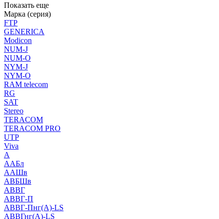
Показать еще
Марка (серия)
FTP
GENERICA
Modicon
NUM-J
NUM-O
NYM-J
NYM-O
RAM telecom
RG
SAT
Stereo
TERACOM
TERACOM PRO
UTP
Viva
А
ААБл
ААШв
АВБШв
АВВГ
АВВГ-П
АВВГ-Пнг(А)-LS
АВВГнг(А)-LS