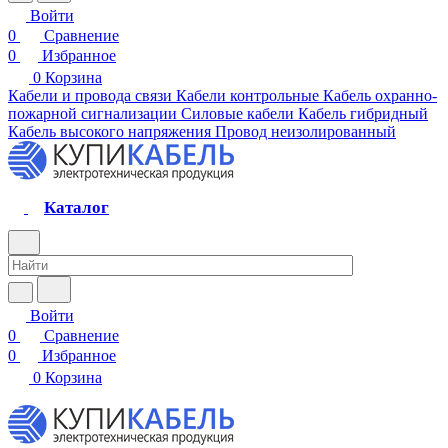
Войти
0
Сравнение
0
Избранное
0
Корзина
Кабели и провода связи
Кабели контрольные
Кабель охранно-
пожарной сигнализации
Силовые кабели
Кабель гибридный
Кабель высокого напряжения
Провод неизолированный
Каталог
Войти
0
Сравнение
0
Избранное
0
Корзина