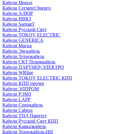
Кабели Монэл
Кабели СегментЭнерго
Кабели АЛЮР
Кабели ИВКЗ
Кабели SarmatT
Кабели Русский Свет
Кабели TOKOV ELECTRIC
Кабели GENERICA
Кабели Магна
Кабели Эм-кабель
Кабели Технокабель
Кабели СКТ Псковкабель
Кабели ПАРТНЕР-ЭЛЕКТРО
Кабели WRline
Кабели TOKOV ELECTRIC КПП
Кабели КПП прочее
Кабели ЭЛПРОМ
Кабели РЭМЗ
Кабели LAPP
Кабели Спецкабель
Кабели Cabeus
Кабели ТПД Паритет
Кабели Русский Свет КПП
Кабели Кавказкабель
Кабели Технокабель-НН