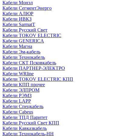
Кабели Монэл
Кабели СегментЭнерго
Кабели АЛЮР
Кабели ИВКЗ
Кабели SarmatT
Кабели Русский Свет
Кабели TOKOV ELECTRIC
Кабели GENERICA
Кабели Магна
Кабели Эм-кабель
Кабели Технокабель
Кабели СКТ Псковкабель
Кабели ПАРТНЕР-ЭЛЕКТРО
Кабели WRline
Кабели TOKOV ELECTRIC КПП
Кабели КПП прочее
Кабели ЭЛПРОМ
Кабели РЭМЗ
Кабели LAPP
Кабели Спецкабель
Кабели Cabeus
Кабели ТПД Паритет
Кабели Русский Свет КПП
Кабели Кавказкабель
Кабели Технокабель-НН