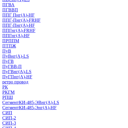
ПГВА
ПГВВП
ППГ Пнг(А)-HF
ППГ-Пнг(А)-FRHF
ППГ-Пнг(А)-HF
ППГнг(А)-FRHF
ППГнг(А)-HF
ПРППМ
ПТПЖ
ПуВ
ПуВнг(А)-LS
ПуГВ
ПуГВВ-П
ПуГВнг(А)-LS
ПуГПнг(А)-HF
ретро провод
РК
РКГМ
РПШ
СегментКИ-485-ЭВнг(А)-LS
СегментКИ-485-Энг(А)-HF
СИП
СИП-2
СИП-3