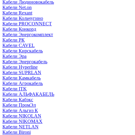
Кабели Людиновокабель
Кабели Net.on
Кабели Rexant
Кабели Кольчугино
Кабели PROCONNECT
Кабели Конкорд
Кабели Энергокомплект
Кабели РК
Кабели CAVEL
Кабели Кирскабель
Кабели Эра
Кабели Энергокабель
Кабели Hyperline
Кабели SUPRLAN
Кабели Камкабель
Кабели Агрокабель
Кабели ITK
Кабели АЛЬФАКАБЕЛЬ
Кабели Кабэкс
Кабели ПромЭл
Кабели Альгиз К
Кабели NIKOLAN
Кабели NIKOMAX
Кабели NETLAN
Кабели Bironi