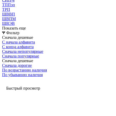
СИП-4
ТППэп
ТРП
ШВВП
ШВПМ
ШВЭВ
Показать еще
Фильтр
Сначала дешевые
С начала алфавита
С конца алфавита
Сначала непопулярные
Сначала популярные
Сначала дешевые
Сначала дорогие
По возрастанию наличия
По убыванию наличия
Быстрый просмотр