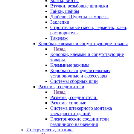
Болты, винты
Втулки, резьбовые шпильки
Гайки, шайбы
Дюбели, Шурупы, саморезы
Заклепки
Строительные смеси, герметик, клей,
растворитель
Такелаж
Коробки, клеммы и сопутствующие товары
Назад
Коробки, клеммы и сопутствующие
товары
Клеммные зажимы
Коробки распределительные/
установочные и аксессуары
Системы сборных шин
Разъемы, соединители
Назад
Разъемы, соединители
Разъемы силовые
Система штекерного монтажа
электросети зданий
Электрические соединители
различного назначения
Инструменты, техника