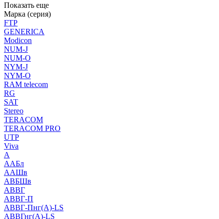
Показать еще
Марка (серия)
FTP
GENERICA
Modicon
NUM-J
NUM-O
NYM-J
NYM-O
RAM telecom
RG
SAT
Stereo
TERACOM
TERACOM PRO
UTP
Viva
А
ААБл
ААШв
АВБШв
АВВГ
АВВГ-П
АВВГ-Пнг(А)-LS
АВВГнг(А)-LS