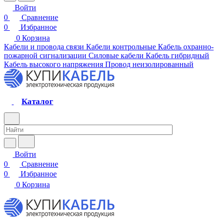
Войти
0
Сравнение
0
Избранное
0
Корзина
Кабели и провода связи
Кабели контрольные
Кабель охранно-
пожарной сигнализации
Силовые кабели
Кабель гибридный
Кабель высокого напряжения
Провод неизолированный
Каталог
Войти
0
Сравнение
0
Избранное
0
Корзина