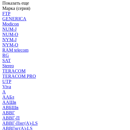
Показать еще
Марка (серия)
FTP
GENERICA
Modicon
NUM-J
NUM-O
NYM-J
NYM-O
RAM telecom
RG
SAT
Stereo
TERACOM
TERACOM PRO
UTP
Viva
А
ААБл
ААШв
АВБШв
АВВГ
АВВГ-П
АВВГ-Пнг(А)-LS
АВВГнг(А)-LS