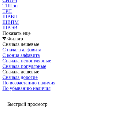
СИП-4
ТППэп
ТРП
ШВВП
ШВПМ
ШВЭВ
Показать еще
Фильтр
Сначала дешевые
С начала алфавита
С конца алфавита
Сначала непопулярные
Сначала популярные
Сначала дешевые
Сначала дорогие
По возрастанию наличия
По убыванию наличия
Быстрый просмотр