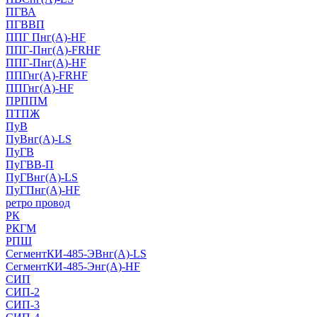
ПГВА
ПГВВП
ППГ Пнг(А)-HF
ППГ-Пнг(А)-FRHF
ППГ-Пнг(А)-HF
ППГнг(А)-FRHF
ППГнг(А)-HF
ПРППМ
ПТПЖ
ПуВ
ПуВнг(А)-LS
ПуГВ
ПуГВВ-П
ПуГВнг(А)-LS
ПуГПнг(А)-HF
ретро провод
РК
РКГМ
РПШ
СегментКИ-485-ЭВнг(А)-LS
СегментКИ-485-Энг(А)-HF
СИП
СИП-2
СИП-3