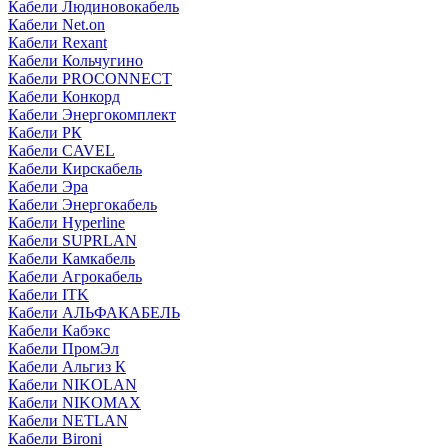
Кабели Людиновокабель
Кабели Net.on
Кабели Rexant
Кабели Кольчугино
Кабели PROCONNECT
Кабели Конкорд
Кабели Энергокомплект
Кабели РК
Кабели CAVEL
Кабели Кирскабель
Кабели Эра
Кабели Энергокабель
Кабели Hyperline
Кабели SUPRLAN
Кабели Камкабель
Кабели Агрокабель
Кабели ITK
Кабели АЛЬФАКАБЕЛЬ
Кабели Кабэкс
Кабели ПромЭл
Кабели Альгиз К
Кабели NIKOLAN
Кабели NIKOMAX
Кабели NETLAN
Кабели Bironi