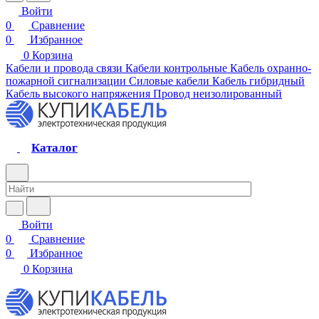
Войти
0
Сравнение
0
Избранное
0
Корзина
Кабели и провода связи
Кабели контрольные
Кабель охранно-
пожарной сигнализации
Силовые кабели
Кабель гибридный
Кабель высокого напряжения
Провод неизолированный
Каталог
Войти
0
Сравнение
0
Избранное
0
Корзина