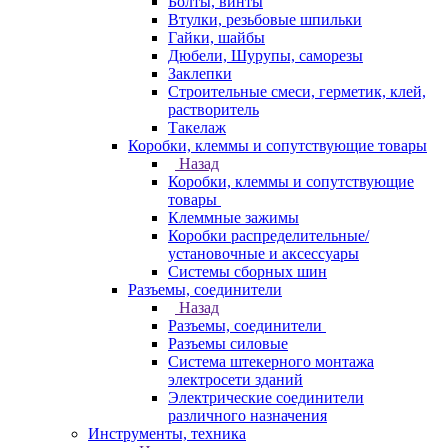
Болты, винты
Втулки, резьбовые шпильки
Гайки, шайбы
Дюбели, Шурупы, саморезы
Заклепки
Строительные смеси, герметик, клей,
растворитель
Такелаж
Коробки, клеммы и сопутствующие товары
Назад
Коробки, клеммы и сопутствующие
товары
Клеммные зажимы
Коробки распределительные/
установочные и аксессуары
Системы сборных шин
Разъемы, соединители
Назад
Разъемы, соединители
Разъемы силовые
Система штекерного монтажа
электросети зданий
Электрические соединители
различного назначения
Инструменты, техника