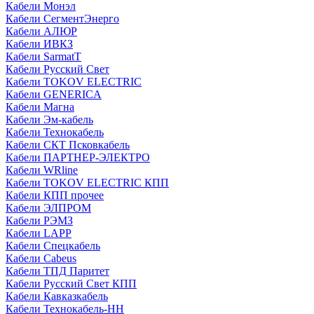
Кабели Монэл
Кабели СегментЭнерго
Кабели АЛЮР
Кабели ИВКЗ
Кабели SarmatT
Кабели Русский Свет
Кабели TOKOV ELECTRIC
Кабели GENERICA
Кабели Магна
Кабели Эм-кабель
Кабели Технокабель
Кабели СКТ Псковкабель
Кабели ПАРТНЕР-ЭЛЕКТРО
Кабели WRline
Кабели TOKOV ELECTRIC КПП
Кабели КПП прочее
Кабели ЭЛПРОМ
Кабели РЭМЗ
Кабели LAPP
Кабели Спецкабель
Кабели Cabeus
Кабели ТПД Паритет
Кабели Русский Свет КПП
Кабели Кавказкабель
Кабели Технокабель-НН