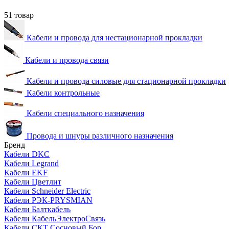
51 товар
Кабели и провода для нестационарной прокладки
Кабели и провода связи
Кабели и провода силовые для стационарной прокладки
Кабели контрольные
Кабели специального назначения
Провода и шнуры различного назначения
Бренд
Кабели DKC
Кабели Legrand
Кабели EKF
Кабели Цветлит
Кабели Schneider Electric
Кабели РЭК-PRYSMIAN
Кабели Балткабель
Кабели КабельЭлектроСвязь
Кабели СКТ Сосновый Бор