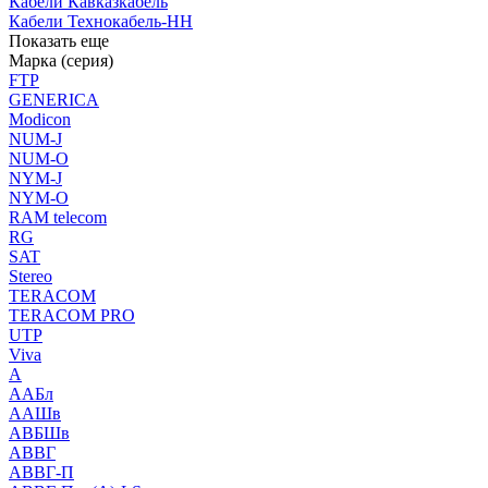
Кабели Кавказкабель
Кабели Технокабель-НН
Показать еще
Марка (серия)
FTP
GENERICA
Modicon
NUM-J
NUM-O
NYM-J
NYM-O
RAM telecom
RG
SAT
Stereo
TERACOM
TERACOM PRO
UTP
Viva
А
ААБл
ААШв
АВБШв
АВВГ
АВВГ-П