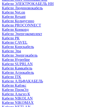
Кабели ЭЛЕКТРОКАБЕЛЬ НН
Кабели Людиновокабель
Кабели Net.on
Кабели Rexant
Кабели Кольчугино
Кабели PROCONNECT
Кабели Конкорд
Кабели Энергокомплект
Кабели РК
Кабели CAVEL
Кабели Кирскабель
Кабели Эра
Кабели Энергокабель
Кабели Hyperline
Кабели SUPRLAN
Кабели Камкабель
Кабели Агрокабель
Кабели ITK
Кабели АЛЬФАКАБЕЛЬ
Кабели Кабэкс
Кабели ПромЭл
Кабели Альгиз К
Кабели NIKOLAN
Кабели NIKOMAX
Кабели NETLAN