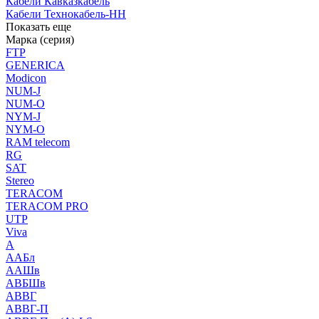
Кабели Кавказкабель
Кабели Технокабель-НН
Показать еще
Марка (серия)
FTP
GENERICA
Modicon
NUM-J
NUM-O
NYM-J
NYM-O
RAM telecom
RG
SAT
Stereo
TERACOM
TERACOM PRO
UTP
Viva
А
ААБл
ААШв
АВБШв
АВВГ
АВВГ-П