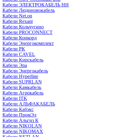
Кабели ЭЛЕКТРОКАБЕЛЬ НН
Кабели Людиновокабель
Кабели Net.on
Кабели Rexant
Кабели Кольчугино
Кабели PROCONNECT
Кабели Конкорд
Кабели Энергокомплект
Кабели РК
Кабели CAVEL
Кабели Кирскабель
Кабели Эра
Кабели Энергокабель
Кабели Hyperline
Кабели SUPRLAN
Кабели Камкабель
Кабели Агрокабель
Кабели ITK
Кабели АЛЬФАКАБЕЛЬ
Кабели Кабэкс
Кабели ПромЭл
Кабели Альгиз К
Кабели NIKOLAN
Кабели NIKOMAX
Кабели NETLAN