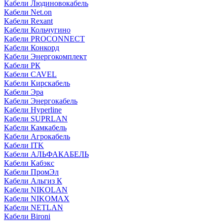
Кабели Людиновокабель
Кабели Net.on
Кабели Rexant
Кабели Кольчугино
Кабели PROCONNECT
Кабели Конкорд
Кабели Энергокомплект
Кабели РК
Кабели CAVEL
Кабели Кирскабель
Кабели Эра
Кабели Энергокабель
Кабели Hyperline
Кабели SUPRLAN
Кабели Камкабель
Кабели Агрокабель
Кабели ITK
Кабели АЛЬФАКАБЕЛЬ
Кабели Кабэкс
Кабели ПромЭл
Кабели Альгиз К
Кабели NIKOLAN
Кабели NIKOMAX
Кабели NETLAN
Кабели Bironi