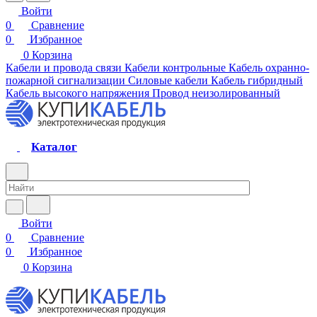
Войти
0
Сравнение
0
Избранное
0
Корзина
Кабели и провода связи
Кабели контрольные
Кабель охранно-
пожарной сигнализации
Силовые кабели
Кабель гибридный
Кабель высокого напряжения
Провод неизолированный
Каталог
Войти
0
Сравнение
0
Избранное
0
Корзина