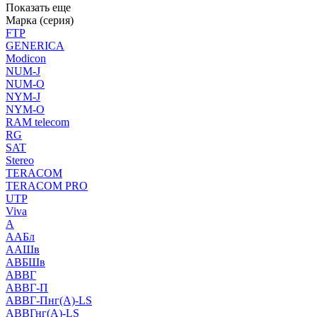
Показать еще
Марка (серия)
FTP
GENERICA
Modicon
NUM-J
NUM-O
NYM-J
NYM-O
RAM telecom
RG
SAT
Stereo
TERACOM
TERACOM PRO
UTP
Viva
А
ААБл
ААШв
АВБШв
АВВГ
АВВГ-П
АВВГ-Пнг(А)-LS
АВВГнг(А)-LS