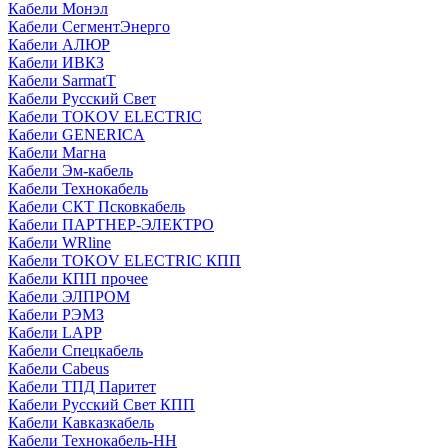
Кабели Монэл
Кабели СегментЭнерго
Кабели АЛЮР
Кабели ИВКЗ
Кабели SarmatT
Кабели Русский Свет
Кабели TOKOV ELECTRIC
Кабели GENERICA
Кабели Магна
Кабели Эм-кабель
Кабели Технокабель
Кабели СКТ Псковкабель
Кабели ПАРТНЕР-ЭЛЕКТРО
Кабели WRline
Кабели TOKOV ELECTRIC КПП
Кабели КПП прочее
Кабели ЭЛПРОМ
Кабели РЭМЗ
Кабели LAPP
Кабели Спецкабель
Кабели Cabeus
Кабели ТПД Паритет
Кабели Русский Свет КПП
Кабели Кавказкабель
Кабели Технокабель-НН