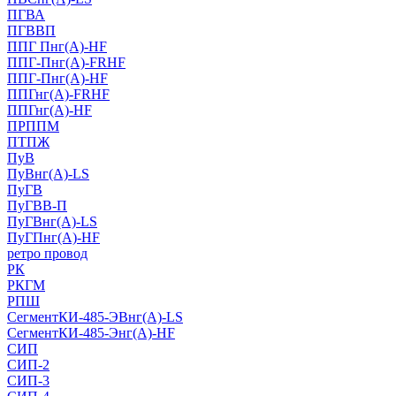
ПГВА
ПГВВП
ППГ Пнг(А)-HF
ППГ-Пнг(А)-FRHF
ППГ-Пнг(А)-HF
ППГнг(А)-FRHF
ППГнг(А)-HF
ПРППМ
ПТПЖ
ПуВ
ПуВнг(А)-LS
ПуГВ
ПуГВВ-П
ПуГВнг(А)-LS
ПуГПнг(А)-HF
ретро провод
РК
РКГМ
РПШ
СегментКИ-485-ЭВнг(А)-LS
СегментКИ-485-Энг(А)-HF
СИП
СИП-2
СИП-3