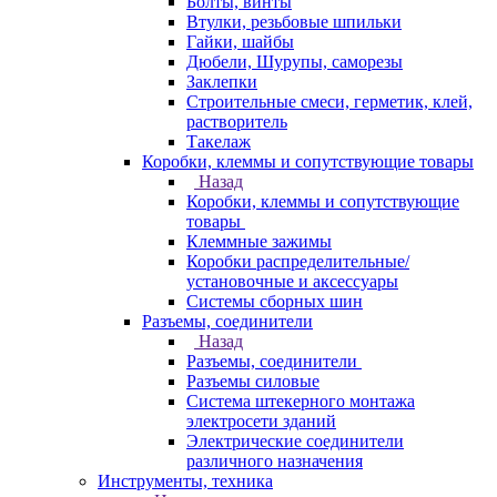
Болты, винты
Втулки, резьбовые шпильки
Гайки, шайбы
Дюбели, Шурупы, саморезы
Заклепки
Строительные смеси, герметик, клей,
растворитель
Такелаж
Коробки, клеммы и сопутствующие товары
Назад
Коробки, клеммы и сопутствующие
товары
Клеммные зажимы
Коробки распределительные/
установочные и аксессуары
Системы сборных шин
Разъемы, соединители
Назад
Разъемы, соединители
Разъемы силовые
Система штекерного монтажа
электросети зданий
Электрические соединители
различного назначения
Инструменты, техника