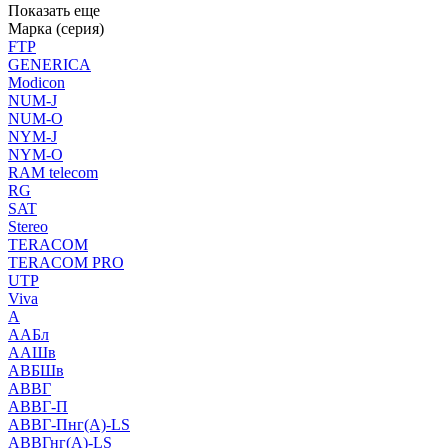
Показать еще
Марка (серия)
FTP
GENERICA
Modicon
NUM-J
NUM-O
NYM-J
NYM-O
RAM telecom
RG
SAT
Stereo
TERACOM
TERACOM PRO
UTP
Viva
А
ААБл
ААШв
АВБШв
АВВГ
АВВГ-П
АВВГ-Пнг(А)-LS
АВВГнг(А)-LS