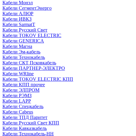
Кабели Монэл
Кабели СегментЭнерго
Кабели АЛЮР
Кабели ИВКЗ
Кабели SarmatT
Кабели Русский Свет
Кабели TOKOV ELECTRIC
Кабели GENERICA
Кабели Магна
Кабели Эм-кабель
Кабели Технокабель
Кабели СКТ Псковкабель
Кабели ПАРТНЕР-ЭЛЕКТРО
Кабели WRline
Кабели TOKOV ELECTRIC КПП
Кабели КПП прочее
Кабели ЭЛПРОМ
Кабели РЭМЗ
Кабели LAPP
Кабели Спецкабель
Кабели Cabeus
Кабели ТПД Паритет
Кабели Русский Свет КПП
Кабели Кавказкабель
Кабели Технокабель-НН