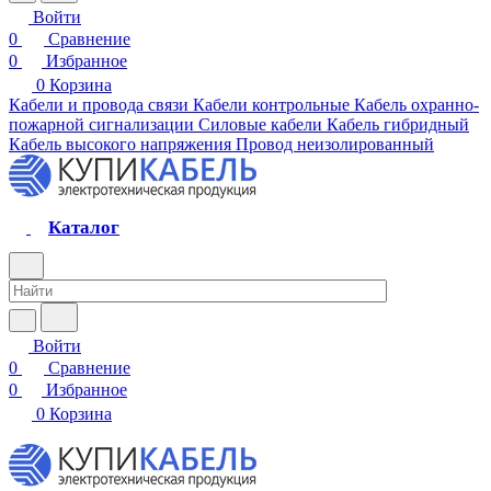
Войти
0
Сравнение
0
Избранное
0
Корзина
Кабели и провода связи
Кабели контрольные
Кабель охранно-
пожарной сигнализации
Силовые кабели
Кабель гибридный
Кабель высокого напряжения
Провод неизолированный
Каталог
Войти
0
Сравнение
0
Избранное
0
Корзина