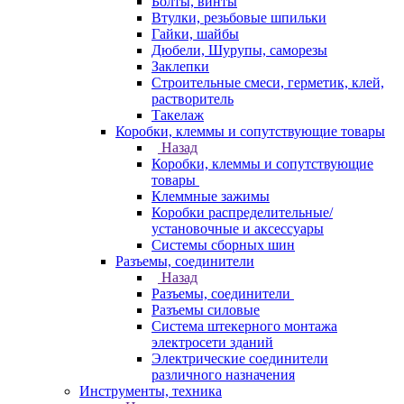
Болты, винты
Втулки, резьбовые шпильки
Гайки, шайбы
Дюбели, Шурупы, саморезы
Заклепки
Строительные смеси, герметик, клей,
растворитель
Такелаж
Коробки, клеммы и сопутствующие товары
Назад
Коробки, клеммы и сопутствующие
товары
Клеммные зажимы
Коробки распределительные/
установочные и аксессуары
Системы сборных шин
Разъемы, соединители
Назад
Разъемы, соединители
Разъемы силовые
Система штекерного монтажа
электросети зданий
Электрические соединители
различного назначения
Инструменты, техника