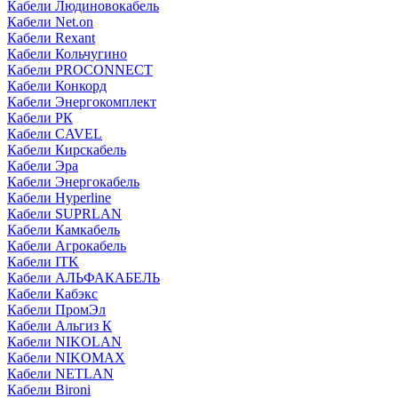
Кабели Людиновокабель
Кабели Net.on
Кабели Rexant
Кабели Кольчугино
Кабели PROCONNECT
Кабели Конкорд
Кабели Энергокомплект
Кабели РК
Кабели CAVEL
Кабели Кирскабель
Кабели Эра
Кабели Энергокабель
Кабели Hyperline
Кабели SUPRLAN
Кабели Камкабель
Кабели Агрокабель
Кабели ITK
Кабели АЛЬФАКАБЕЛЬ
Кабели Кабэкс
Кабели ПромЭл
Кабели Альгиз К
Кабели NIKOLAN
Кабели NIKOMAX
Кабели NETLAN
Кабели Bironi