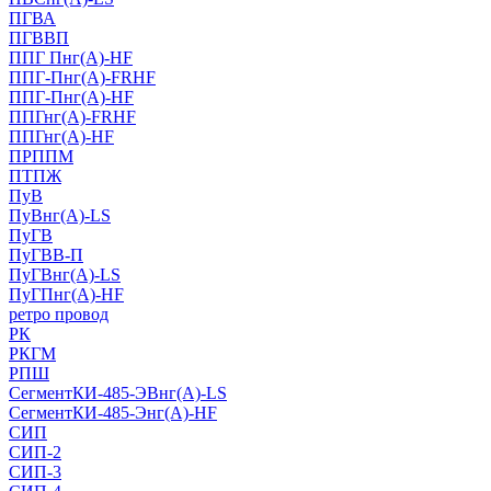
ПГВА
ПГВВП
ППГ Пнг(А)-HF
ППГ-Пнг(А)-FRHF
ППГ-Пнг(А)-HF
ППГнг(А)-FRHF
ППГнг(А)-HF
ПРППМ
ПТПЖ
ПуВ
ПуВнг(А)-LS
ПуГВ
ПуГВВ-П
ПуГВнг(А)-LS
ПуГПнг(А)-HF
ретро провод
РК
РКГМ
РПШ
СегментКИ-485-ЭВнг(А)-LS
СегментКИ-485-Энг(А)-HF
СИП
СИП-2
СИП-3