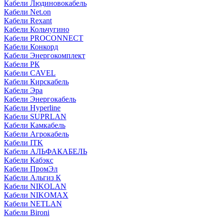
Кабели Людиновокабель
Кабели Net.on
Кабели Rexant
Кабели Кольчугино
Кабели PROCONNECT
Кабели Конкорд
Кабели Энергокомплект
Кабели РК
Кабели CAVEL
Кабели Кирскабель
Кабели Эра
Кабели Энергокабель
Кабели Hyperline
Кабели SUPRLAN
Кабели Камкабель
Кабели Агрокабель
Кабели ITK
Кабели АЛЬФАКАБЕЛЬ
Кабели Кабэкс
Кабели ПромЭл
Кабели Альгиз К
Кабели NIKOLAN
Кабели NIKOMAX
Кабели NETLAN
Кабели Bironi