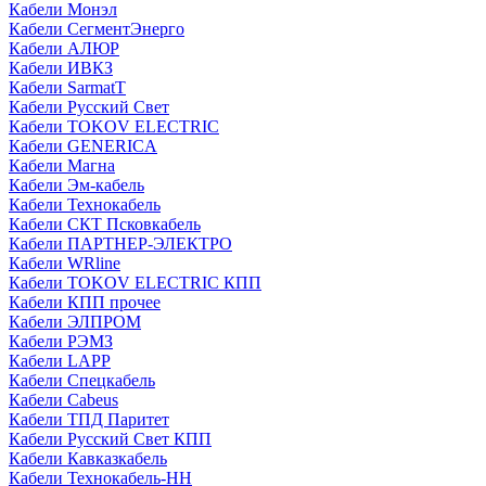
Кабели Монэл
Кабели СегментЭнерго
Кабели АЛЮР
Кабели ИВКЗ
Кабели SarmatT
Кабели Русский Свет
Кабели TOKOV ELECTRIC
Кабели GENERICA
Кабели Магна
Кабели Эм-кабель
Кабели Технокабель
Кабели СКТ Псковкабель
Кабели ПАРТНЕР-ЭЛЕКТРО
Кабели WRline
Кабели TOKOV ELECTRIC КПП
Кабели КПП прочее
Кабели ЭЛПРОМ
Кабели РЭМЗ
Кабели LAPP
Кабели Спецкабель
Кабели Cabeus
Кабели ТПД Паритет
Кабели Русский Свет КПП
Кабели Кавказкабель
Кабели Технокабель-НН