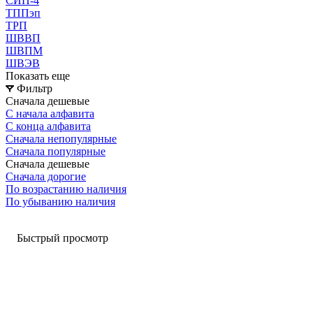
СИП-4
ТППэп
ТРП
ШВВП
ШВПМ
ШВЭВ
Показать еще
Фильтр
Сначала дешевые
С начала алфавита
С конца алфавита
Сначала непопулярные
Сначала популярные
Сначала дешевые
Сначала дорогие
По возрастанию наличия
По убыванию наличия
Быстрый просмотр