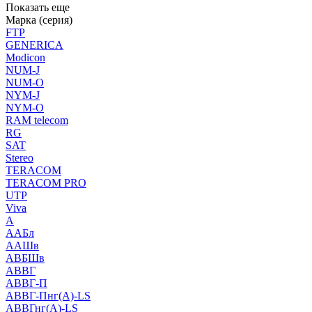
Показать еще
Марка (серия)
FTP
GENERICA
Modicon
NUM-J
NUM-O
NYM-J
NYM-O
RAM telecom
RG
SAT
Stereo
TERACOM
TERACOM PRO
UTP
Viva
А
ААБл
ААШв
АВБШв
АВВГ
АВВГ-П
АВВГ-Пнг(А)-LS
АВВГнг(А)-LS