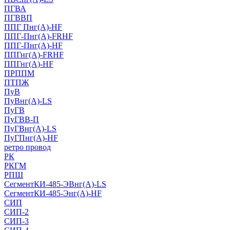
ПГВА
ПГВВП
ППГ Пнг(А)-HF
ППГ-Пнг(А)-FRHF
ППГ-Пнг(А)-HF
ППГнг(А)-FRHF
ППГнг(А)-HF
ПРППМ
ПТПЖ
ПуВ
ПуВнг(А)-LS
ПуГВ
ПуГВВ-П
ПуГВнг(А)-LS
ПуГПнг(А)-HF
ретро провод
РК
РКГМ
РПШ
СегментКИ-485-ЭВнг(А)-LS
СегментКИ-485-Энг(А)-HF
СИП
СИП-2
СИП-3