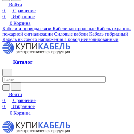
Войти
0
Сравнение
0
Избранное
0
Корзина
Кабели и провода связи
Кабели контрольные
Кабель охранно-
пожарной сигнализации
Силовые кабели
Кабель гибридный
Кабель высокого напряжения
Провод неизолированный
Каталог
Войти
0
Сравнение
0
Избранное
0
Корзина