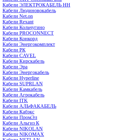
Кабели ЭЛЕКТРОКАБЕЛЬ НН
Кабели Людиновокабель
Кабели Net.on
Кабели Rexant
Кабели Кольчугино
Кабели PROCONNECT
Кабели Конкорд
Кабели Энергокомплект
Кабели РК
Кабели CAVEL
Кабели Кирскабель
Кабели Эра
Кабели Энергокабель
Кабели Hyperline
Кабели SUPRLAN
Кабели Камкабель
Кабели Агрокабель
Кабели ITK
Кабели АЛЬФАКАБЕЛЬ
Кабели Кабэкс
Кабели ПромЭл
Кабели Альгиз К
Кабели NIKOLAN
Кабели NIKOMAX
Кабели NETLAN