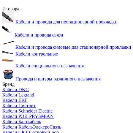
2 товара
Кабели и провода для нестационарной прокладки
Кабели и провода связи
Кабели и провода силовые для стационарной прокладки
Кабели контрольные
Кабели специального назначения
Провода и шнуры различного назначения
Бренд
Кабели DKC
Кабели Legrand
Кабели EKF
Кабели Цветлит
Кабели Schneider Electric
Кабели РЭК-PRYSMIAN
Кабели Балткабель
Кабели КабельЭлектроСвязь
Кабели СКТ Сосновый Бор