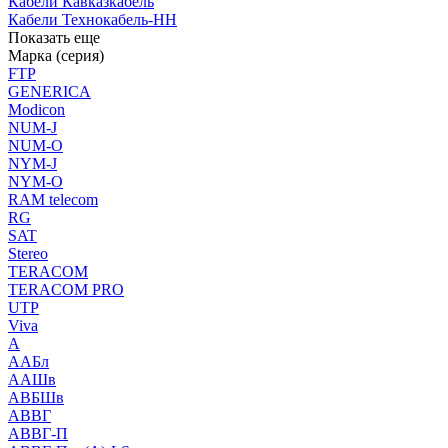
Кабели Кавказкабель
Кабели Технокабель-НН
Показать еще
Марка (серия)
FTP
GENERICA
Modicon
NUM-J
NUM-O
NYM-J
NYM-O
RAM telecom
RG
SAT
Stereo
TERACOM
TERACOM PRO
UTP
Viva
А
ААБл
ААШв
АВБШв
АВВГ
АВВГ-П