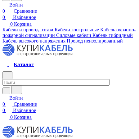
Войти
0
Сравнение
0
Избранное
0
Корзина
Кабели и провода связи
Кабели контрольные
Кабель охранно-
пожарной сигнализации
Силовые кабели
Кабель гибридный
Кабель высокого напряжения
Провод неизолированный
Каталог
Войти
0
Сравнение
0
Избранное
0
Корзина