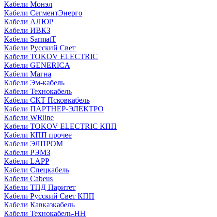
Кабели Монэл
Кабели СегментЭнерго
Кабели АЛЮР
Кабели ИВКЗ
Кабели SarmatT
Кабели Русский Свет
Кабели TOKOV ELECTRIC
Кабели GENERICA
Кабели Магна
Кабели Эм-кабель
Кабели Технокабель
Кабели СКТ Псковкабель
Кабели ПАРТНЕР-ЭЛЕКТРО
Кабели WRline
Кабели TOKOV ELECTRIC КПП
Кабели КПП прочее
Кабели ЭЛПРОМ
Кабели РЭМЗ
Кабели LAPP
Кабели Спецкабель
Кабели Cabeus
Кабели ТПД Паритет
Кабели Русский Свет КПП
Кабели Кавказкабель
Кабели Технокабель-НН