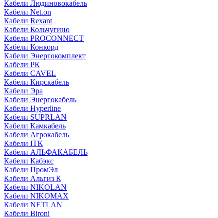
Кабели Людиновокабель
Кабели Net.on
Кабели Rexant
Кабели Кольчугино
Кабели PROCONNECT
Кабели Конкорд
Кабели Энергокомплект
Кабели РК
Кабели CAVEL
Кабели Кирскабель
Кабели Эра
Кабели Энергокабель
Кабели Hyperline
Кабели SUPRLAN
Кабели Камкабель
Кабели Агрокабель
Кабели ITK
Кабели АЛЬФАКАБЕЛЬ
Кабели Кабэкс
Кабели ПромЭл
Кабели Альгиз К
Кабели NIKOLAN
Кабели NIKOMAX
Кабели NETLAN
Кабели Bironi