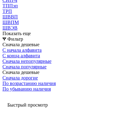
СИП-4
ТППэп
ТРП
ШВВП
ШВПМ
ШВЭВ
Показать еще
Фильтр
Сначала дешевые
С начала алфавита
С конца алфавита
Сначала непопулярные
Сначала популярные
Сначала дешевые
Сначала дорогие
По возрастанию наличия
По убыванию наличия
Быстрый просмотр