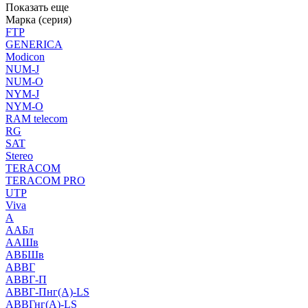
Показать еще
Марка (серия)
FTP
GENERICA
Modicon
NUM-J
NUM-O
NYM-J
NYM-O
RAM telecom
RG
SAT
Stereo
TERACOM
TERACOM PRO
UTP
Viva
А
ААБл
ААШв
АВБШв
АВВГ
АВВГ-П
АВВГ-Пнг(А)-LS
АВВГнг(А)-LS