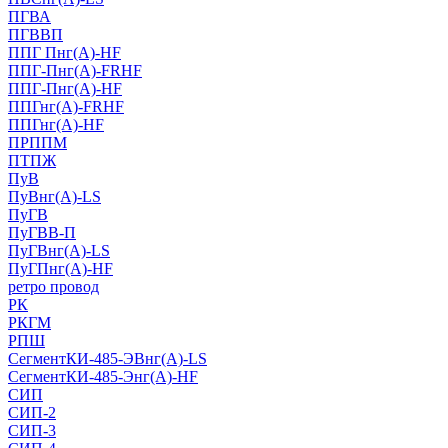
ПГВА
ПГВВП
ППГ Пнг(А)-HF
ППГ-Пнг(А)-FRHF
ППГ-Пнг(А)-HF
ППГнг(А)-FRHF
ППГнг(А)-HF
ПРППМ
ПТПЖ
ПуВ
ПуВнг(А)-LS
ПуГВ
ПуГВВ-П
ПуГВнг(А)-LS
ПуГПнг(А)-HF
ретро провод
РК
РКГМ
РПШ
СегментКИ-485-ЭВнг(А)-LS
СегментКИ-485-Энг(А)-HF
СИП
СИП-2
СИП-3