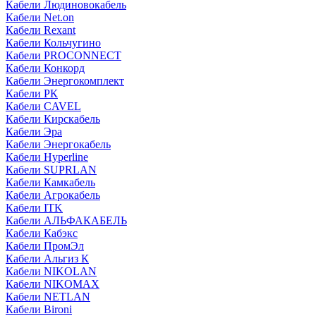
Кабели Людиновокабель
Кабели Net.on
Кабели Rexant
Кабели Кольчугино
Кабели PROCONNECT
Кабели Конкорд
Кабели Энергокомплект
Кабели РК
Кабели CAVEL
Кабели Кирскабель
Кабели Эра
Кабели Энергокабель
Кабели Hyperline
Кабели SUPRLAN
Кабели Камкабель
Кабели Агрокабель
Кабели ITK
Кабели АЛЬФАКАБЕЛЬ
Кабели Кабэкс
Кабели ПромЭл
Кабели Альгиз К
Кабели NIKOLAN
Кабели NIKOMAX
Кабели NETLAN
Кабели Bironi