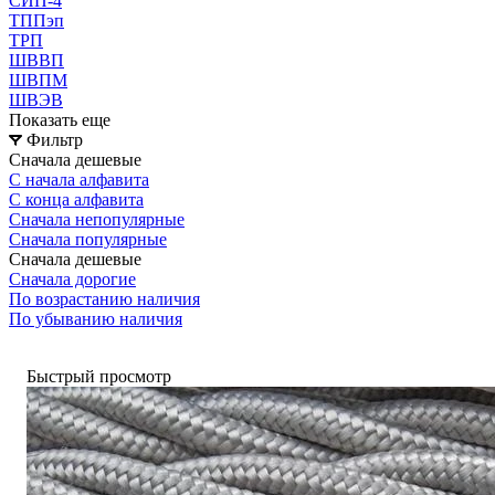
СИП-4
ТППэп
ТРП
ШВВП
ШВПМ
ШВЭВ
Показать еще
Фильтр
Сначала дешевые
С начала алфавита
С конца алфавита
Сначала непопулярные
Сначала популярные
Сначала дешевые
Сначала дорогие
По возрастанию наличия
По убыванию наличия
Быстрый просмотр