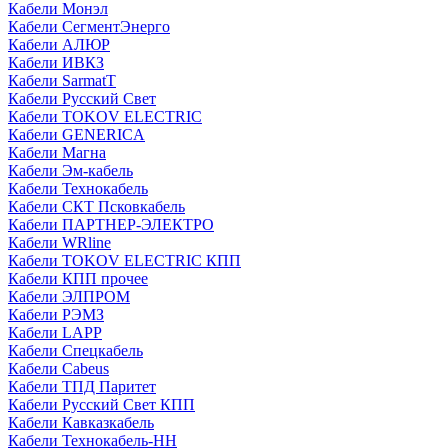
Кабели Монэл
Кабели СегментЭнерго
Кабели АЛЮР
Кабели ИВКЗ
Кабели SarmatT
Кабели Русский Свет
Кабели TOKOV ELECTRIC
Кабели GENERICA
Кабели Магна
Кабели Эм-кабель
Кабели Технокабель
Кабели СКТ Псковкабель
Кабели ПАРТНЕР-ЭЛЕКТРО
Кабели WRline
Кабели TOKOV ELECTRIC КПП
Кабели КПП прочее
Кабели ЭЛПРОМ
Кабели РЭМЗ
Кабели LAPP
Кабели Спецкабель
Кабели Cabeus
Кабели ТПД Паритет
Кабели Русский Свет КПП
Кабели Кавказкабель
Кабели Технокабель-НН