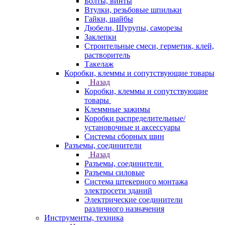
Болты, винты
Втулки, резьбовые шпильки
Гайки, шайбы
Дюбели, Шурупы, саморезы
Заклепки
Строительные смеси, герметик, клей,
растворитель
Такелаж
Коробки, клеммы и сопутствующие товары
Назад
Коробки, клеммы и сопутствующие
товары
Клеммные зажимы
Коробки распределительные/
установочные и аксессуары
Системы сборных шин
Разъемы, соединители
Назад
Разъемы, соединители
Разъемы силовые
Система штекерного монтажа
электросети зданий
Электрические соединители
различного назначения
Инструменты, техника