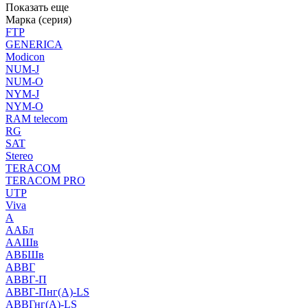
Показать еще
Марка (серия)
FTP
GENERICA
Modicon
NUM-J
NUM-O
NYM-J
NYM-O
RAM telecom
RG
SAT
Stereo
TERACOM
TERACOM PRO
UTP
Viva
А
ААБл
ААШв
АВБШв
АВВГ
АВВГ-П
АВВГ-Пнг(А)-LS
АВВГнг(А)-LS