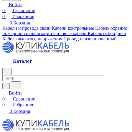
Войти
0
Сравнение
0
Избранное
0
Корзина
Кабели и провода связи
Кабели контрольные
Кабель охранно-
пожарной сигнализации
Силовые кабели
Кабель гибридный
Кабель высокого напряжения
Провод неизолированный
Каталог
Войти
0
Сравнение
0
Избранное
0
Корзина