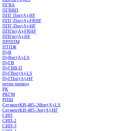
ПГВА
ПГВВП
ППГ Пнг(А)-HF
ППГ-Пнг(А)-FRHF
ППГ-Пнг(А)-HF
ППГнг(А)-FRHF
ППГнг(А)-HF
ПРППМ
ПТПЖ
ПуВ
ПуВнг(А)-LS
ПуГВ
ПуГВВ-П
ПуГВнг(А)-LS
ПуГПнг(А)-HF
ретро провод
РК
РКГМ
РПШ
СегментКИ-485-ЭВнг(А)-LS
СегментКИ-485-Энг(А)-HF
СИП
СИП-2
СИП-3