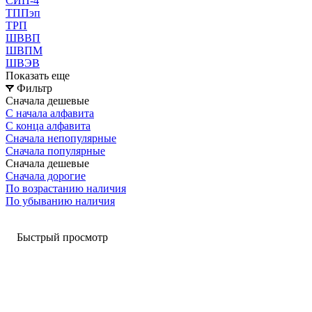
СИП-4
ТППэп
ТРП
ШВВП
ШВПМ
ШВЭВ
Показать еще
Фильтр
Сначала дешевые
С начала алфавита
С конца алфавита
Сначала непопулярные
Сначала популярные
Сначала дешевые
Сначала дорогие
По возрастанию наличия
По убыванию наличия
Быстрый просмотр