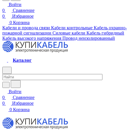
Войти
0
Сравнение
0
Избранное
0
Корзина
Кабели и провода связи
Кабели контрольные
Кабель охранно-
пожарной сигнализации
Силовые кабели
Кабель гибридный
Кабель высокого напряжения
Провод неизолированный
Каталог
Войти
0
Сравнение
0
Избранное
0
Корзина