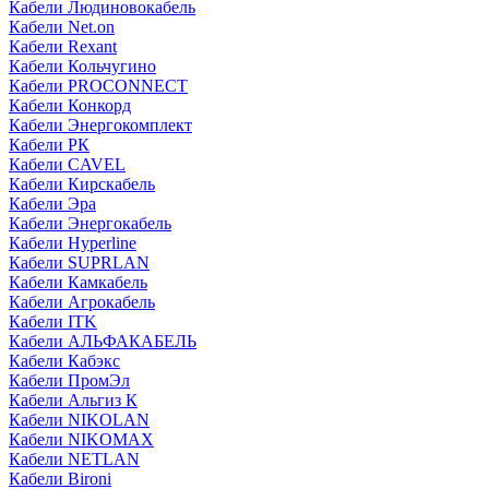
Кабели Людиновокабель
Кабели Net.on
Кабели Rexant
Кабели Кольчугино
Кабели PROCONNECT
Кабели Конкорд
Кабели Энергокомплект
Кабели РК
Кабели CAVEL
Кабели Кирскабель
Кабели Эра
Кабели Энергокабель
Кабели Hyperline
Кабели SUPRLAN
Кабели Камкабель
Кабели Агрокабель
Кабели ITK
Кабели АЛЬФАКАБЕЛЬ
Кабели Кабэкс
Кабели ПромЭл
Кабели Альгиз К
Кабели NIKOLAN
Кабели NIKOMAX
Кабели NETLAN
Кабели Bironi