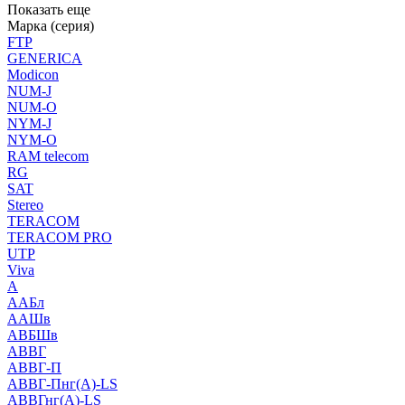
Показать еще
Марка (серия)
FTP
GENERICA
Modicon
NUM-J
NUM-O
NYM-J
NYM-O
RAM telecom
RG
SAT
Stereo
TERACOM
TERACOM PRO
UTP
Viva
А
ААБл
ААШв
АВБШв
АВВГ
АВВГ-П
АВВГ-Пнг(А)-LS
АВВГнг(А)-LS