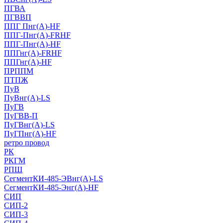
ПГВА
ПГВВП
ППГ Пнг(А)-HF
ППГ-Пнг(А)-FRHF
ППГ-Пнг(А)-HF
ППГнг(А)-FRHF
ППГнг(А)-HF
ПРППМ
ПТПЖ
ПуВ
ПуВнг(А)-LS
ПуГВ
ПуГВВ-П
ПуГВнг(А)-LS
ПуГПнг(А)-HF
ретро провод
РК
РКГМ
РПШ
СегментКИ-485-ЭВнг(А)-LS
СегментКИ-485-Энг(А)-HF
СИП
СИП-2
СИП-3