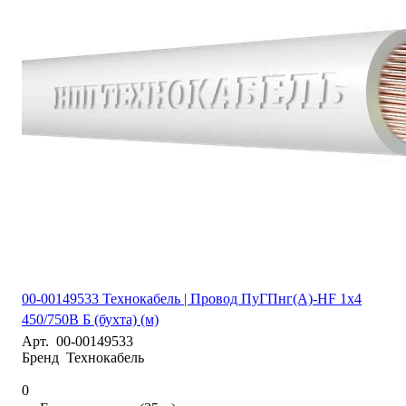
00-00149533 Технокабель | Провод ПуГПнг(А)-HF 1х4
450/750В Б (бухта) (м)
Арт.
00-00149533
Бренд
Технокабель
0