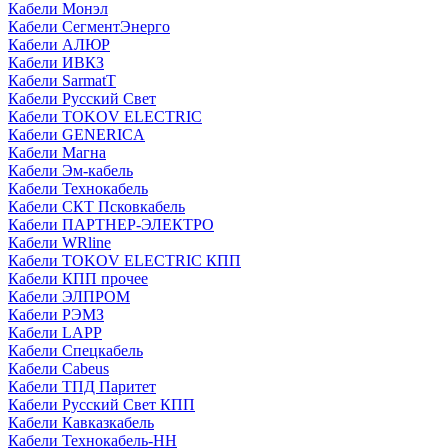
Кабели Монэл
Кабели СегментЭнерго
Кабели АЛЮР
Кабели ИВКЗ
Кабели SarmatT
Кабели Русский Свет
Кабели TOKOV ELECTRIC
Кабели GENERICA
Кабели Магна
Кабели Эм-кабель
Кабели Технокабель
Кабели СКТ Псковкабель
Кабели ПАРТНЕР-ЭЛЕКТРО
Кабели WRline
Кабели TOKOV ELECTRIC КПП
Кабели КПП прочее
Кабели ЭЛПРОМ
Кабели РЭМЗ
Кабели LAPP
Кабели Спецкабель
Кабели Cabeus
Кабели ТПД Паритет
Кабели Русский Свет КПП
Кабели Кавказкабель
Кабели Технокабель-НН