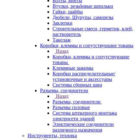
Болты, винты
Втулки, резьбовые шпильки
Гайки, шайбы
Дюбели, Шурупы, саморезы
Заклепки
Строительные смеси, герметик, клей,
растворитель
Такелаж
Коробки, клеммы и сопутствующие товары
Назад
Коробки, клеммы и сопутствующие
товары
Клеммные зажимы
Коробки распределительные/
установочные и аксессуары
Системы сборных шин
Разъемы, соединители
Назад
Разъемы, соединители
Разъемы силовые
Система штекерного монтажа
электросети зданий
Электрические соединители
различного назначения
Инструменты, техника