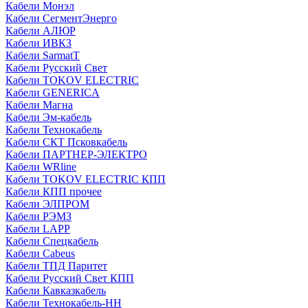
Кабели Монэл
Кабели СегментЭнерго
Кабели АЛЮР
Кабели ИВКЗ
Кабели SarmatT
Кабели Русский Свет
Кабели TOKOV ELECTRIC
Кабели GENERICA
Кабели Магна
Кабели Эм-кабель
Кабели Технокабель
Кабели СКТ Псковкабель
Кабели ПАРТНЕР-ЭЛЕКТРО
Кабели WRline
Кабели TOKOV ELECTRIC КПП
Кабели КПП прочее
Кабели ЭЛПРОМ
Кабели РЭМЗ
Кабели LAPP
Кабели Спецкабель
Кабели Cabeus
Кабели ТПД Паритет
Кабели Русский Свет КПП
Кабели Кавказкабель
Кабели Технокабель-НН