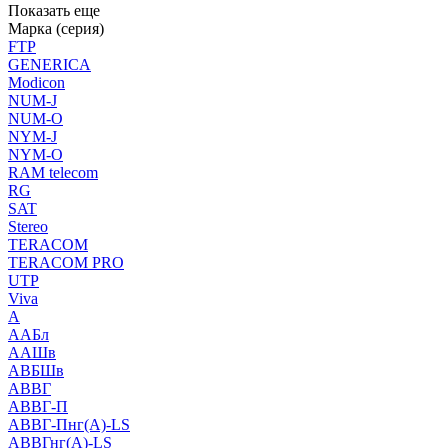
Показать еще
Марка (серия)
FTP
GENERICA
Modicon
NUM-J
NUM-O
NYM-J
NYM-O
RAM telecom
RG
SAT
Stereo
TERACOM
TERACOM PRO
UTP
Viva
А
ААБл
ААШв
АВБШв
АВВГ
АВВГ-П
АВВГ-Пнг(А)-LS
АВВГнг(А)-LS