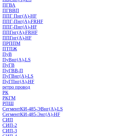
ПГВА
ПГВВП
ППГ Пнг(А)-HF
ППГ-Пнг(А)-FRHF
ППГ-Пнг(А)-HF
ППГнг(А)-FRHF
ППГнг(А)-HF
ПРППМ
ПТПЖ
ПуВ
ПуВнг(А)-LS
ПуГВ
ПуГВВ-П
ПуГВнг(А)-LS
ПуГПнг(А)-HF
ретро провод
РК
РКГМ
РПШ
СегментКИ-485-ЭВнг(А)-LS
СегментКИ-485-Энг(А)-HF
СИП
СИП-2
СИП-3