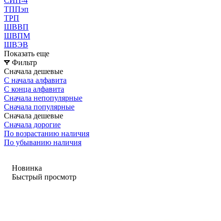
СИП-4
ТППэп
ТРП
ШВВП
ШВПМ
ШВЭВ
Показать еще
Фильтр
Сначала дешевые
С начала алфавита
С конца алфавита
Сначала непопулярные
Сначала популярные
Сначала дешевые
Сначала дорогие
По возрастанию наличия
По убыванию наличия
Новинка
Быстрый просмотр