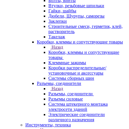
Болты, винты
Втулки, резьбовые шпильки
Гайки, шайбы
Дюбели, Шурупы, саморезы
Заклепки
Строительные смеси, герметик, клей,
растворитель
Такелаж
Коробки, клеммы и сопутствующие товары
Назад
Коробки, клеммы и сопутствующие
товары
Клеммные зажимы
Коробки распределительные/
установочные и аксессуары
Системы сборных шин
Разъемы, соединители
Назад
Разъемы, соединители
Разъемы силовые
Система штекерного монтажа
электросети зданий
Электрические соединители
различного назначения
Инструменты, техника