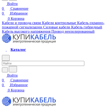
Войти
0
Сравнение
0
Избранное
0
Корзина
Кабели и провода связи
Кабели контрольные
Кабель охранно-
пожарной сигнализации
Силовые кабели
Кабель гибридный
Кабель высокого напряжения
Провод неизолированный
Каталог
Войти
0
Сравнение
0
Избранное
0
Корзина