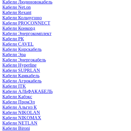
Кабели Людиновокабель
Кабели Net.on
Кабели Rexant
Кабели Кольчугино
Кабели PROCONNECT
Кабели Конкорд
Кабели Энергокомплект
Кабели РК
Кабели CAVEL
Кабели Кирскабель
Кабели Эра
Кабели Энергокабель
Кабели Hyperline
Кабели SUPRLAN
Кабели Камкабель
Кабели Агрокабель
Кабели ITK
Кабели АЛЬФАКАБЕЛЬ
Кабели Кабэкс
Кабели ПромЭл
Кабели Альгиз К
Кабели NIKOLAN
Кабели NIKOMAX
Кабели NETLAN
Кабели Bironi