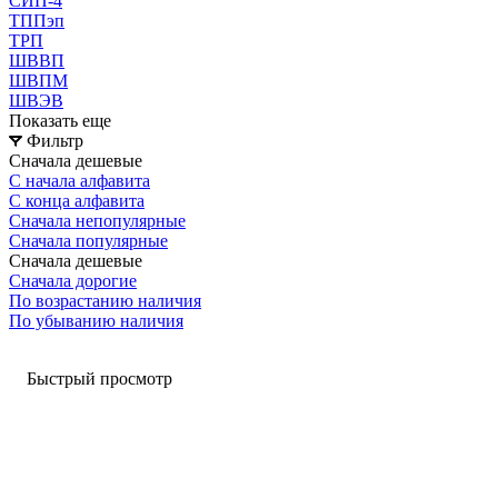
СИП-4
ТППэп
ТРП
ШВВП
ШВПМ
ШВЭВ
Показать еще
Фильтр
Сначала дешевые
С начала алфавита
С конца алфавита
Сначала непопулярные
Сначала популярные
Сначала дешевые
Сначала дорогие
По возрастанию наличия
По убыванию наличия
Быстрый просмотр