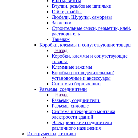
Болты, винты
Втулки, резьбовые шпильки
Гайки, шайбы
Дюбели, Шурупы, саморезы
Заклепки
Строительные смеси, герметик, клей,
растворитель
Такелаж
Коробки, клеммы и сопутствующие товары
Назад
Коробки, клеммы и сопутствующие
товары
Клеммные зажимы
Коробки распределительные/
установочные и аксессуары
Системы сборных шин
Разъемы, соединители
Назад
Разъемы, соединители
Разъемы силовые
Система штекерного монтажа
электросети зданий
Электрические соединители
различного назначения
Инструменты, техника