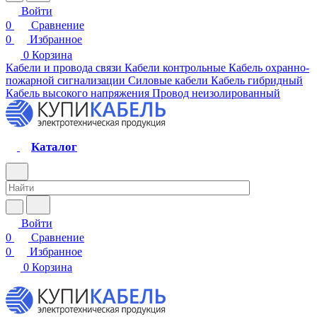
Войти
0
Сравнение
0
Избранное
0
Корзина
Кабели и провода связи
Кабели контрольные
Кабель охранно-
пожарной сигнализации
Силовые кабели
Кабель гибридный
Кабель высокого напряжения
Провод неизолированный
Каталог
Войти
0
Сравнение
0
Избранное
0
Корзина