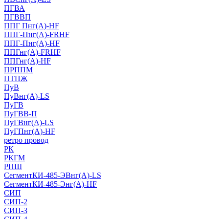
ПГВА
ПГВВП
ППГ Пнг(А)-HF
ППГ-Пнг(А)-FRHF
ППГ-Пнг(А)-HF
ППГнг(А)-FRHF
ППГнг(А)-HF
ПРППМ
ПТПЖ
ПуВ
ПуВнг(А)-LS
ПуГВ
ПуГВВ-П
ПуГВнг(А)-LS
ПуГПнг(А)-HF
ретро провод
РК
РКГМ
РПШ
СегментКИ-485-ЭВнг(А)-LS
СегментКИ-485-Энг(А)-HF
СИП
СИП-2
СИП-3