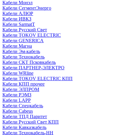
Кабели Монэл
Кабели СегментЭнерго
Кабели АЛЮР
Кабели ИВКЗ
Кабели SarmatT
Кабели Русский Свет
Кабели TOKOV ELECTRIC
Кабели GENERICA
Кабели Магна
Кабели Эм-кабель
Кабели Технокабель
Кабели СКТ Псковкабель
Кабели ПАРТНЕР-ЭЛЕКТРО
Кабели WRline
Кабели TOKOV ELECTRIC КПП
Кабели КПП прочее
Кабели ЭЛПРОМ
Кабели РЭМЗ
Кабели LAPP
Кабели Спецкабель
Кабели Cabeus
Кабели ТПД Паритет
Кабели Русский Свет КПП
Кабели Кавказкабель
Кабели Технокабель-НН