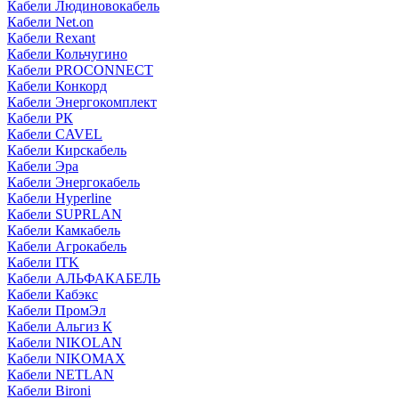
Кабели Людиновокабель
Кабели Net.on
Кабели Rexant
Кабели Кольчугино
Кабели PROCONNECT
Кабели Конкорд
Кабели Энергокомплект
Кабели РК
Кабели CAVEL
Кабели Кирскабель
Кабели Эра
Кабели Энергокабель
Кабели Hyperline
Кабели SUPRLAN
Кабели Камкабель
Кабели Агрокабель
Кабели ITK
Кабели АЛЬФАКАБЕЛЬ
Кабели Кабэкс
Кабели ПромЭл
Кабели Альгиз К
Кабели NIKOLAN
Кабели NIKOMAX
Кабели NETLAN
Кабели Bironi