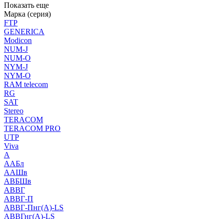
Показать еще
Марка (серия)
FTP
GENERICA
Modicon
NUM-J
NUM-O
NYM-J
NYM-O
RAM telecom
RG
SAT
Stereo
TERACOM
TERACOM PRO
UTP
Viva
А
ААБл
ААШв
АВБШв
АВВГ
АВВГ-П
АВВГ-Пнг(А)-LS
АВВГнг(А)-LS