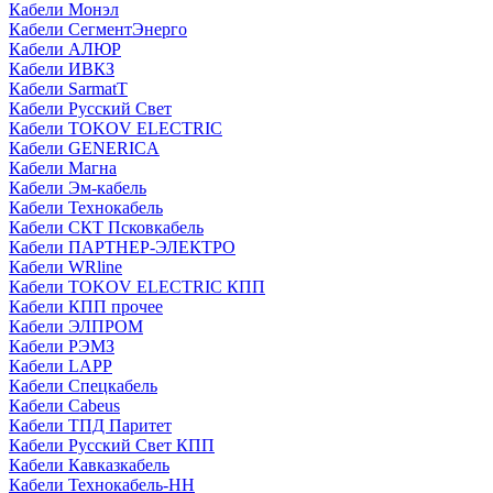
Кабели Монэл
Кабели СегментЭнерго
Кабели АЛЮР
Кабели ИВКЗ
Кабели SarmatT
Кабели Русский Свет
Кабели TOKOV ELECTRIC
Кабели GENERICA
Кабели Магна
Кабели Эм-кабель
Кабели Технокабель
Кабели СКТ Псковкабель
Кабели ПАРТНЕР-ЭЛЕКТРО
Кабели WRline
Кабели TOKOV ELECTRIC КПП
Кабели КПП прочее
Кабели ЭЛПРОМ
Кабели РЭМЗ
Кабели LAPP
Кабели Спецкабель
Кабели Cabeus
Кабели ТПД Паритет
Кабели Русский Свет КПП
Кабели Кавказкабель
Кабели Технокабель-НН