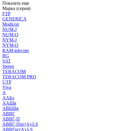
Показать еще
Марка (серия)
FTP
GENERICA
Modicon
NUM-J
NUM-O
NYM-J
NYM-O
RAM telecom
RG
SAT
Stereo
TERACOM
TERACOM PRO
UTP
Viva
А
ААБл
ААШв
АВБШв
АВВГ
АВВГ-П
АВВГ-Пнг(А)-LS
АВВГнг(А)-LS