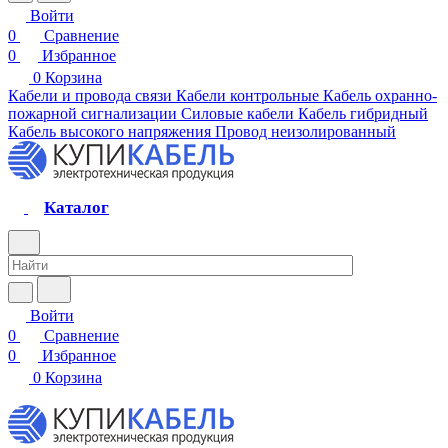
Войти
0
Сравнение
0
Избранное
0
Корзина
Кабели и провода связи
Кабели контрольные
Кабель охранно-
пожарной сигнализации
Силовые кабели
Кабель гибридный
Кабель высокого напряжения
Провод неизолированный
Каталог
Войти
0
Сравнение
0
Избранное
0
Корзина