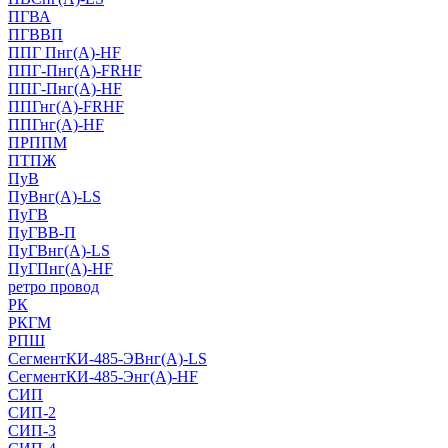
ПГВА
ПГВВП
ППГ Пнг(А)-HF
ППГ-Пнг(А)-FRHF
ППГ-Пнг(А)-HF
ППГнг(А)-FRHF
ППГнг(А)-HF
ПРППМ
ПТПЖ
ПуВ
ПуВнг(А)-LS
ПуГВ
ПуГВВ-П
ПуГВнг(А)-LS
ПуГПнг(А)-HF
ретро провод
РК
РКГМ
РПШ
СегментКИ-485-ЭВнг(А)-LS
СегментКИ-485-Энг(А)-HF
СИП
СИП-2
СИП-3