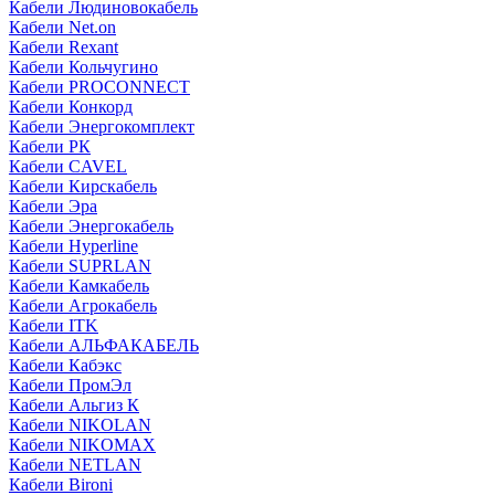
Кабели Людиновокабель
Кабели Net.on
Кабели Rexant
Кабели Кольчугино
Кабели PROCONNECT
Кабели Конкорд
Кабели Энергокомплект
Кабели РК
Кабели CAVEL
Кабели Кирскабель
Кабели Эра
Кабели Энергокабель
Кабели Hyperline
Кабели SUPRLAN
Кабели Камкабель
Кабели Агрокабель
Кабели ITK
Кабели АЛЬФАКАБЕЛЬ
Кабели Кабэкс
Кабели ПромЭл
Кабели Альгиз К
Кабели NIKOLAN
Кабели NIKOMAX
Кабели NETLAN
Кабели Bironi