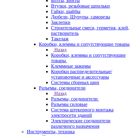
Болты, винты
Втулки, резьбовые шпильки
Гайки, шайбы
Дюбели, Шурупы, саморезы
Заклепки
Строительные смеси, герметик, клей,
растворитель
Такелаж
Коробки, клеммы и сопутствующие товары
Назад
Коробки, клеммы и сопутствующие
товары
Клеммные зажимы
Коробки распределительные/
установочные и аксессуары
Системы сборных шин
Разъемы, соединители
Назад
Разъемы, соединители
Разъемы силовые
Система штекерного монтажа
электросети зданий
Электрические соединители
различного назначения
Инструменты, техника