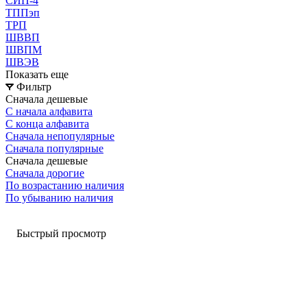
СИП-4
ТППэп
ТРП
ШВВП
ШВПМ
ШВЭВ
Показать еще
Фильтр
Сначала дешевые
С начала алфавита
С конца алфавита
Сначала непопулярные
Сначала популярные
Сначала дешевые
Сначала дорогие
По возрастанию наличия
По убыванию наличия
Быстрый просмотр