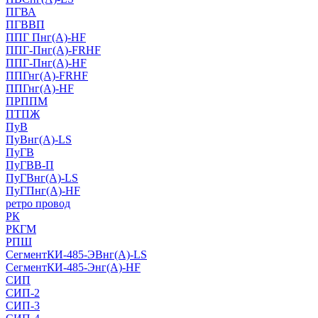
ПГВА
ПГВВП
ППГ Пнг(А)-HF
ППГ-Пнг(А)-FRHF
ППГ-Пнг(А)-HF
ППГнг(А)-FRHF
ППГнг(А)-HF
ПРППМ
ПТПЖ
ПуВ
ПуВнг(А)-LS
ПуГВ
ПуГВВ-П
ПуГВнг(А)-LS
ПуГПнг(А)-HF
ретро провод
РК
РКГМ
РПШ
СегментКИ-485-ЭВнг(А)-LS
СегментКИ-485-Энг(А)-HF
СИП
СИП-2
СИП-3