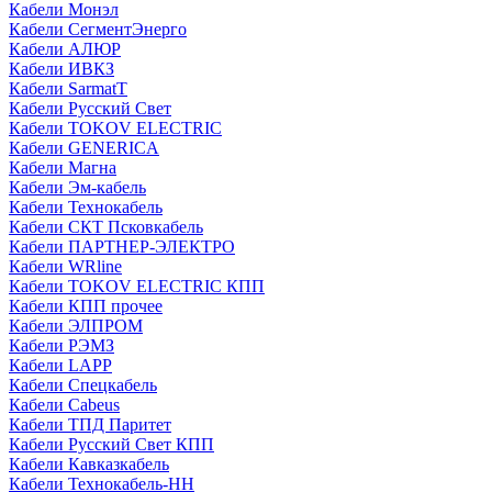
Кабели Монэл
Кабели СегментЭнерго
Кабели АЛЮР
Кабели ИВКЗ
Кабели SarmatT
Кабели Русский Свет
Кабели TOKOV ELECTRIC
Кабели GENERICA
Кабели Магна
Кабели Эм-кабель
Кабели Технокабель
Кабели СКТ Псковкабель
Кабели ПАРТНЕР-ЭЛЕКТРО
Кабели WRline
Кабели TOKOV ELECTRIC КПП
Кабели КПП прочее
Кабели ЭЛПРОМ
Кабели РЭМЗ
Кабели LAPP
Кабели Спецкабель
Кабели Cabeus
Кабели ТПД Паритет
Кабели Русский Свет КПП
Кабели Кавказкабель
Кабели Технокабель-НН