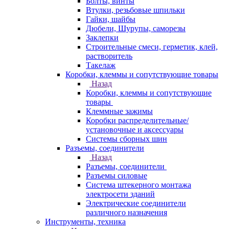
Болты, винты
Втулки, резьбовые шпильки
Гайки, шайбы
Дюбели, Шурупы, саморезы
Заклепки
Строительные смеси, герметик, клей,
растворитель
Такелаж
Коробки, клеммы и сопутствующие товары
Назад
Коробки, клеммы и сопутствующие
товары
Клеммные зажимы
Коробки распределительные/
установочные и аксессуары
Системы сборных шин
Разъемы, соединители
Назад
Разъемы, соединители
Разъемы силовые
Система штекерного монтажа
электросети зданий
Электрические соединители
различного назначения
Инструменты, техника