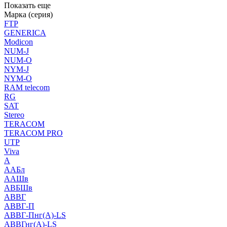
Показать еще
Марка (серия)
FTP
GENERICA
Modicon
NUM-J
NUM-O
NYM-J
NYM-O
RAM telecom
RG
SAT
Stereo
TERACOM
TERACOM PRO
UTP
Viva
А
ААБл
ААШв
АВБШв
АВВГ
АВВГ-П
АВВГ-Пнг(А)-LS
АВВГнг(А)-LS