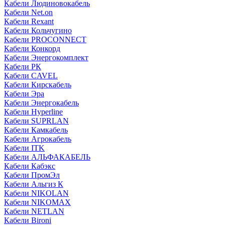
Кабели Людиновокабель
Кабели Net.on
Кабели Rexant
Кабели Кольчугино
Кабели PROCONNECT
Кабели Конкорд
Кабели Энергокомплект
Кабели РК
Кабели CAVEL
Кабели Кирскабель
Кабели Эра
Кабели Энергокабель
Кабели Hyperline
Кабели SUPRLAN
Кабели Камкабель
Кабели Агрокабель
Кабели ITK
Кабели АЛЬФАКАБЕЛЬ
Кабели Кабэкс
Кабели ПромЭл
Кабели Альгиз К
Кабели NIKOLAN
Кабели NIKOMAX
Кабели NETLAN
Кабели Bironi