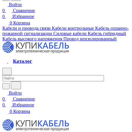
Войти
0
Сравнение
0
Избранное
0
Корзина
Кабели и провода связи
Кабели контрольные
Кабель охранно-
пожарной сигнализации
Силовые кабели
Кабель гибридный
Кабель высокого напряжения
Провод неизолированный
Каталог
Войти
0
Сравнение
0
Избранное
0
Корзина