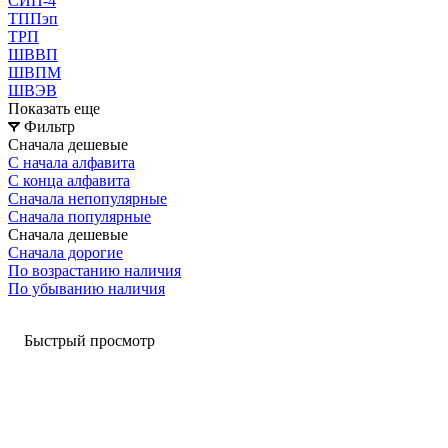
СИП-4
ТППэп
ТРП
ШВВП
ШВПМ
ШВЭВ
Показать еще
Фильтр
Сначала дешевые
С начала алфавита
С конца алфавита
Сначала непопулярные
Сначала популярные
Сначала дешевые
Сначала дорогие
По возрастанию наличия
По убыванию наличия
Быстрый просмотр