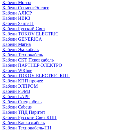
Кабели Монэл
Кабели СегментЭнерго
Кабели АЛЮР
Кабели ИВКЗ
Кабели SarmatT
Кабели Русский Свет
Кабели TOKOV ELECTRIC
Кабели GENERICA
Кабели Магна
Кабели Эм-кабель
Кабели Технокабель
Кабели СКТ Псковкабель
Кабели ПАРТНЕР-ЭЛЕКТРО
Кабели WRline
Кабели TOKOV ELECTRIC КПП
Кабели КПП прочее
Кабели ЭЛПРОМ
Кабели РЭМЗ
Кабели LAPP
Кабели Спецкабель
Кабели Cabeus
Кабели ТПД Паритет
Кабели Русский Свет КПП
Кабели Кавказкабель
Кабели Технокабель-НН