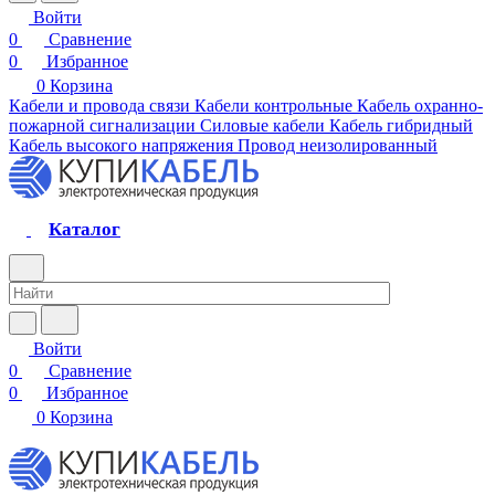
Войти
0
Сравнение
0
Избранное
0
Корзина
Кабели и провода связи
Кабели контрольные
Кабель охранно-
пожарной сигнализации
Силовые кабели
Кабель гибридный
Кабель высокого напряжения
Провод неизолированный
Каталог
Войти
0
Сравнение
0
Избранное
0
Корзина