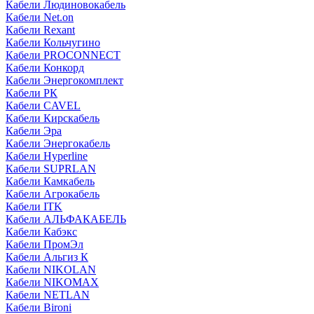
Кабели Людиновокабель
Кабели Net.on
Кабели Rexant
Кабели Кольчугино
Кабели PROCONNECT
Кабели Конкорд
Кабели Энергокомплект
Кабели РК
Кабели CAVEL
Кабели Кирскабель
Кабели Эра
Кабели Энергокабель
Кабели Hyperline
Кабели SUPRLAN
Кабели Камкабель
Кабели Агрокабель
Кабели ITK
Кабели АЛЬФАКАБЕЛЬ
Кабели Кабэкс
Кабели ПромЭл
Кабели Альгиз К
Кабели NIKOLAN
Кабели NIKOMAX
Кабели NETLAN
Кабели Bironi