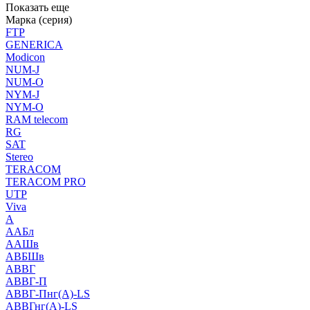
Показать еще
Марка (серия)
FTP
GENERICA
Modicon
NUM-J
NUM-O
NYM-J
NYM-O
RAM telecom
RG
SAT
Stereo
TERACOM
TERACOM PRO
UTP
Viva
А
ААБл
ААШв
АВБШв
АВВГ
АВВГ-П
АВВГ-Пнг(А)-LS
АВВГнг(А)-LS