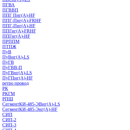
ПГВА
ПГВВП
ППГ Пнг(А)-HF
ППГ-Пнг(А)-FRHF
ППГ-Пнг(А)-HF
ППГнг(А)-FRHF
ППГнг(А)-HF
ПРППМ
ПТПЖ
ПуВ
ПуВнг(А)-LS
ПуГВ
ПуГВВ-П
ПуГВнг(А)-LS
ПуГПнг(А)-HF
ретро провод
РК
РКГМ
РПШ
СегментКИ-485-ЭВнг(А)-LS
СегментКИ-485-Энг(А)-HF
СИП
СИП-2
СИП-3