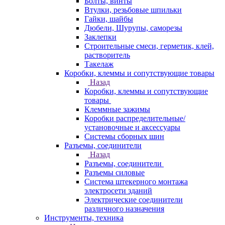
Болты, винты
Втулки, резьбовые шпильки
Гайки, шайбы
Дюбели, Шурупы, саморезы
Заклепки
Строительные смеси, герметик, клей,
растворитель
Такелаж
Коробки, клеммы и сопутствующие товары
Назад
Коробки, клеммы и сопутствующие
товары
Клеммные зажимы
Коробки распределительные/
установочные и аксессуары
Системы сборных шин
Разъемы, соединители
Назад
Разъемы, соединители
Разъемы силовые
Система штекерного монтажа
электросети зданий
Электрические соединители
различного назначения
Инструменты, техника