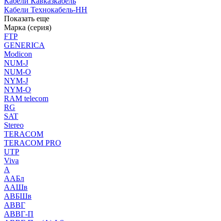
Кабели Кавказкабель
Кабели Технокабель-НН
Показать еще
Марка (серия)
FTP
GENERICA
Modicon
NUM-J
NUM-O
NYM-J
NYM-O
RAM telecom
RG
SAT
Stereo
TERACOM
TERACOM PRO
UTP
Viva
А
ААБл
ААШв
АВБШв
АВВГ
АВВГ-П