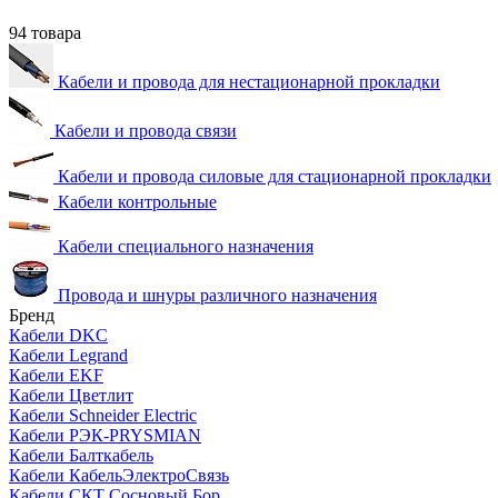
94 товара
Кабели и провода для нестационарной прокладки
Кабели и провода связи
Кабели и провода силовые для стационарной прокладки
Кабели контрольные
Кабели специального назначения
Провода и шнуры различного назначения
Бренд
Кабели DKC
Кабели Legrand
Кабели EKF
Кабели Цветлит
Кабели Schneider Electric
Кабели РЭК-PRYSMIAN
Кабели Балткабель
Кабели КабельЭлектроСвязь
Кабели СКТ Сосновый Бор