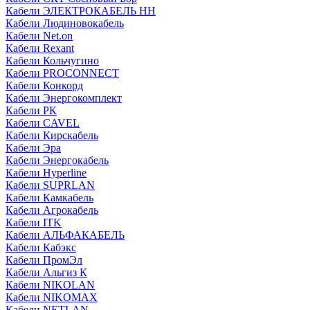
Кабели ЭЛЕКТРОКАБЕЛЬ НН
Кабели Людиновокабель
Кабели Net.on
Кабели Rexant
Кабели Кольчугино
Кабели PROCONNECT
Кабели Конкорд
Кабели Энергокомплект
Кабели РК
Кабели CAVEL
Кабели Кирскабель
Кабели Эра
Кабели Энергокабель
Кабели Hyperline
Кабели SUPRLAN
Кабели Камкабель
Кабели Агрокабель
Кабели ITK
Кабели АЛЬФАКАБЕЛЬ
Кабели Кабэкс
Кабели ПромЭл
Кабели Альгиз К
Кабели NIKOLAN
Кабели NIKOMAX
Кабели NETLAN