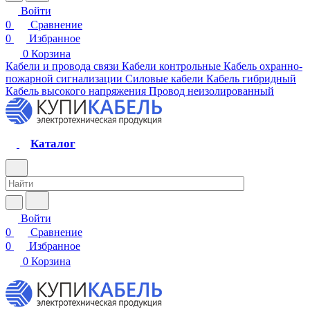
Войти
0
Сравнение
0
Избранное
0
Корзина
Кабели и провода связи
Кабели контрольные
Кабель охранно-
пожарной сигнализации
Силовые кабели
Кабель гибридный
Кабель высокого напряжения
Провод неизолированный
Каталог
Войти
0
Сравнение
0
Избранное
0
Корзина