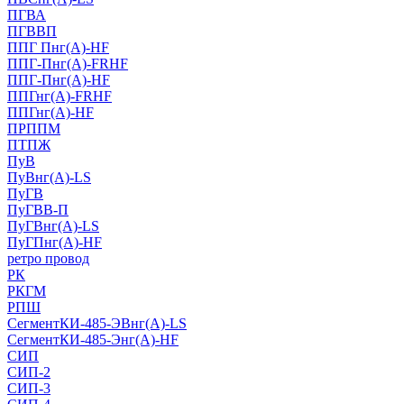
ПГВА
ПГВВП
ППГ Пнг(А)-HF
ППГ-Пнг(А)-FRHF
ППГ-Пнг(А)-HF
ППГнг(А)-FRHF
ППГнг(А)-HF
ПРППМ
ПТПЖ
ПуВ
ПуВнг(А)-LS
ПуГВ
ПуГВВ-П
ПуГВнг(А)-LS
ПуГПнг(А)-HF
ретро провод
РК
РКГМ
РПШ
СегментКИ-485-ЭВнг(А)-LS
СегментКИ-485-Энг(А)-HF
СИП
СИП-2
СИП-3