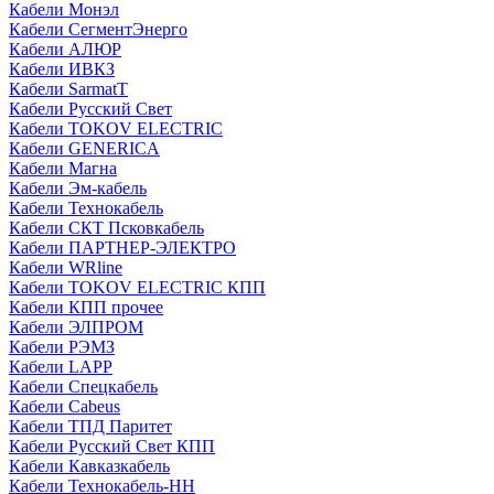
Кабели Монэл
Кабели СегментЭнерго
Кабели АЛЮР
Кабели ИВКЗ
Кабели SarmatT
Кабели Русский Свет
Кабели TOKOV ELECTRIC
Кабели GENERICA
Кабели Магна
Кабели Эм-кабель
Кабели Технокабель
Кабели СКТ Псковкабель
Кабели ПАРТНЕР-ЭЛЕКТРО
Кабели WRline
Кабели TOKOV ELECTRIC КПП
Кабели КПП прочее
Кабели ЭЛПРОМ
Кабели РЭМЗ
Кабели LAPP
Кабели Спецкабель
Кабели Cabeus
Кабели ТПД Паритет
Кабели Русский Свет КПП
Кабели Кавказкабель
Кабели Технокабель-НН