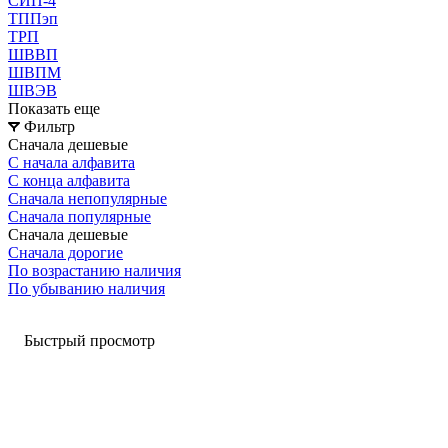
СИП-4
ТППэп
ТРП
ШВВП
ШВПМ
ШВЭВ
Показать еще
Фильтр
Сначала дешевые
С начала алфавита
С конца алфавита
Сначала непопулярные
Сначала популярные
Сначала дешевые
Сначала дорогие
По возрастанию наличия
По убыванию наличия
Быстрый просмотр