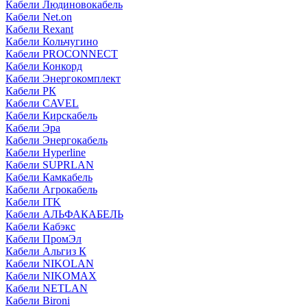
Кабели Людиновокабель
Кабели Net.on
Кабели Rexant
Кабели Кольчугино
Кабели PROCONNECT
Кабели Конкорд
Кабели Энергокомплект
Кабели РК
Кабели CAVEL
Кабели Кирскабель
Кабели Эра
Кабели Энергокабель
Кабели Hyperline
Кабели SUPRLAN
Кабели Камкабель
Кабели Агрокабель
Кабели ITK
Кабели АЛЬФАКАБЕЛЬ
Кабели Кабэкс
Кабели ПромЭл
Кабели Альгиз К
Кабели NIKOLAN
Кабели NIKOMAX
Кабели NETLAN
Кабели Bironi