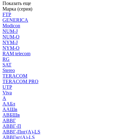
Показать еще
Марка (серия)
FTP
GENERICA
Modicon
NUM-J
NUM-O
NYM-J
NYM-O
RAM telecom
RG
SAT
Stereo
TERACOM
TERACOM PRO
UTP
Viva
А
ААБл
ААШв
АВБШв
АВВГ
АВВГ-П
АВВГ-Пнг(А)-LS
АВВГнг(А)-LS