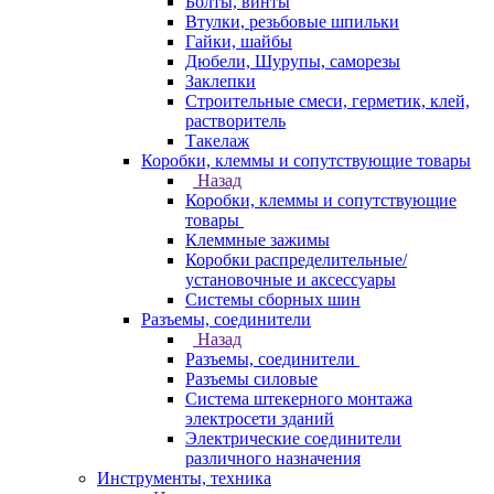
Болты, винты
Втулки, резьбовые шпильки
Гайки, шайбы
Дюбели, Шурупы, саморезы
Заклепки
Строительные смеси, герметик, клей,
растворитель
Такелаж
Коробки, клеммы и сопутствующие товары
Назад
Коробки, клеммы и сопутствующие
товары
Клеммные зажимы
Коробки распределительные/
установочные и аксессуары
Системы сборных шин
Разъемы, соединители
Назад
Разъемы, соединители
Разъемы силовые
Система штекерного монтажа
электросети зданий
Электрические соединители
различного назначения
Инструменты, техника