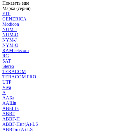
Показать еще
Марка (серия)
FTP
GENERICA
Modicon
NUM-J
NUM-O
NYM-J
NYM-O
RAM telecom
RG
SAT
Stereo
TERACOM
TERACOM PRO
UTP
Viva
А
ААБл
ААШв
АВБШв
АВВГ
АВВГ-П
АВВГ-Пнг(А)-LS
АВВГнг(А)-LS