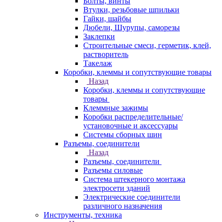
Болты, винты
Втулки, резьбовые шпильки
Гайки, шайбы
Дюбели, Шурупы, саморезы
Заклепки
Строительные смеси, герметик, клей,
растворитель
Такелаж
Коробки, клеммы и сопутствующие товары
Назад
Коробки, клеммы и сопутствующие
товары
Клеммные зажимы
Коробки распределительные/
установочные и аксессуары
Системы сборных шин
Разъемы, соединители
Назад
Разъемы, соединители
Разъемы силовые
Система штекерного монтажа
электросети зданий
Электрические соединители
различного назначения
Инструменты, техника