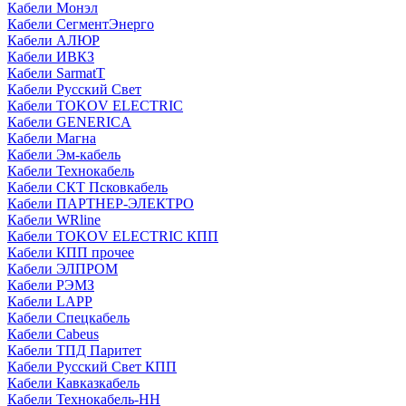
Кабели Монэл
Кабели СегментЭнерго
Кабели АЛЮР
Кабели ИВКЗ
Кабели SarmatT
Кабели Русский Свет
Кабели TOKOV ELECTRIC
Кабели GENERICA
Кабели Магна
Кабели Эм-кабель
Кабели Технокабель
Кабели СКТ Псковкабель
Кабели ПАРТНЕР-ЭЛЕКТРО
Кабели WRline
Кабели TOKOV ELECTRIC КПП
Кабели КПП прочее
Кабели ЭЛПРОМ
Кабели РЭМЗ
Кабели LAPP
Кабели Спецкабель
Кабели Cabeus
Кабели ТПД Паритет
Кабели Русский Свет КПП
Кабели Кавказкабель
Кабели Технокабель-НН