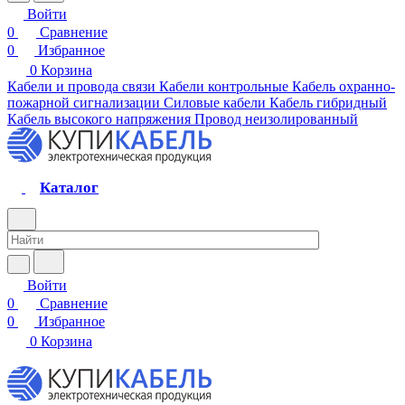
Войти
0
Сравнение
0
Избранное
0
Корзина
Кабели и провода связи
Кабели контрольные
Кабель охранно-
пожарной сигнализации
Силовые кабели
Кабель гибридный
Кабель высокого напряжения
Провод неизолированный
Каталог
Войти
0
Сравнение
0
Избранное
0
Корзина