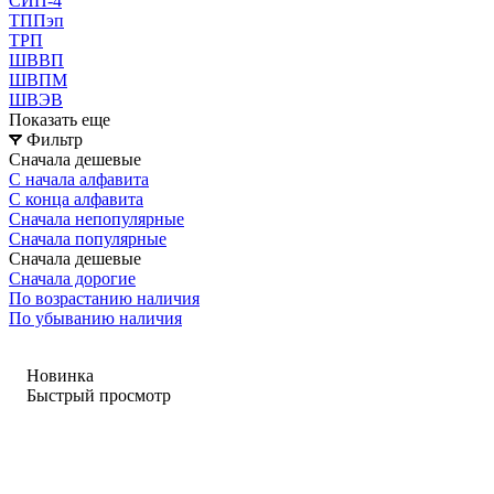
СИП-4
ТППэп
ТРП
ШВВП
ШВПМ
ШВЭВ
Показать еще
Фильтр
Сначала дешевые
С начала алфавита
С конца алфавита
Сначала непопулярные
Сначала популярные
Сначала дешевые
Сначала дорогие
По возрастанию наличия
По убыванию наличия
Новинка
Быстрый просмотр