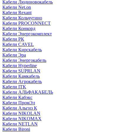
Кабели Людиновокабель
Кабели Net.on
Кабели Rexant
Кабели Кольчугино
Кабели PROCONNECT
Кабели Конкорд
Кабели Энергокомплект
Кабели РК
Кабели CAVEL
Кабели Кирскабель
Кабели Эра
Кабели Энергокабель
Кабели Hyperline
Кабели SUPRLAN
Кабели Камкабель
Кабели Агрокабель
Кабели ITK
Кабели АЛЬФАКАБЕЛЬ
Кабели Кабэкс
Кабели ПромЭл
Кабели Альгиз К
Кабели NIKOLAN
Кабели NIKOMAX
Кабели NETLAN
Кабели Bironi