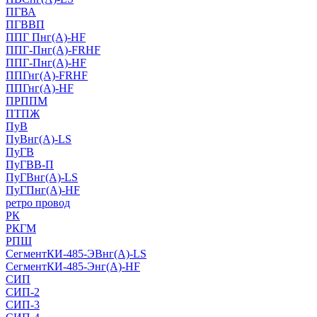
ПГВА
ПГВВП
ППГ Пнг(А)-HF
ППГ-Пнг(А)-FRHF
ППГ-Пнг(А)-HF
ППГнг(А)-FRHF
ППГнг(А)-HF
ПРППМ
ПТПЖ
ПуВ
ПуВнг(А)-LS
ПуГВ
ПуГВВ-П
ПуГВнг(А)-LS
ПуГПнг(А)-HF
ретро провод
РК
РКГМ
РПШ
СегментКИ-485-ЭВнг(А)-LS
СегментКИ-485-Энг(А)-HF
СИП
СИП-2
СИП-3