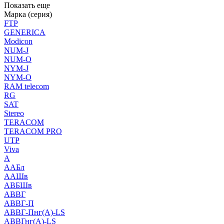
Показать еще
Марка (серия)
FTP
GENERICA
Modicon
NUM-J
NUM-O
NYM-J
NYM-O
RAM telecom
RG
SAT
Stereo
TERACOM
TERACOM PRO
UTP
Viva
А
ААБл
ААШв
АВБШв
АВВГ
АВВГ-П
АВВГ-Пнг(А)-LS
АВВГнг(А)-LS