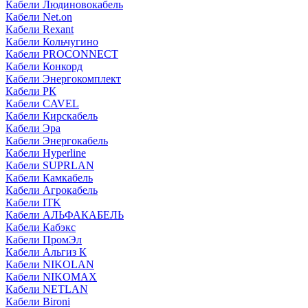
Кабели Людиновокабель
Кабели Net.on
Кабели Rexant
Кабели Кольчугино
Кабели PROCONNECT
Кабели Конкорд
Кабели Энергокомплект
Кабели РК
Кабели CAVEL
Кабели Кирскабель
Кабели Эра
Кабели Энергокабель
Кабели Hyperline
Кабели SUPRLAN
Кабели Камкабель
Кабели Агрокабель
Кабели ITK
Кабели АЛЬФАКАБЕЛЬ
Кабели Кабэкс
Кабели ПромЭл
Кабели Альгиз К
Кабели NIKOLAN
Кабели NIKOMAX
Кабели NETLAN
Кабели Bironi