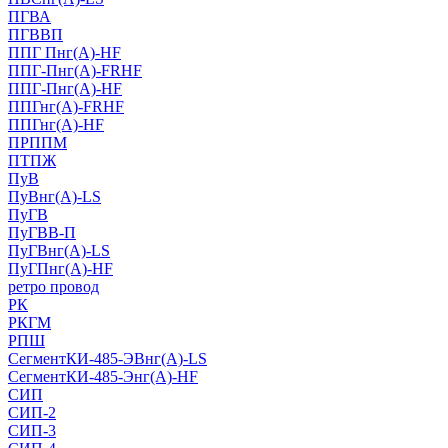
ПГВА
ПГВВП
ППГ Пнг(А)-HF
ППГ-Пнг(А)-FRHF
ППГ-Пнг(А)-HF
ППГнг(А)-FRHF
ППГнг(А)-HF
ПРППМ
ПТПЖ
ПуВ
ПуВнг(А)-LS
ПуГВ
ПуГВВ-П
ПуГВнг(А)-LS
ПуГПнг(А)-HF
ретро провод
РК
РКГМ
РПШ
СегментКИ-485-ЭВнг(А)-LS
СегментКИ-485-Энг(А)-HF
СИП
СИП-2
СИП-3