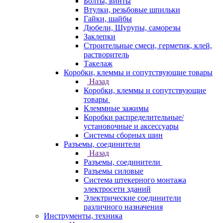
Болты, винты
Втулки, резьбовые шпильки
Гайки, шайбы
Дюбели, Шурупы, саморезы
Заклепки
Строительные смеси, герметик, клей,
растворитель
Такелаж
Коробки, клеммы и сопутствующие товары
Назад
Коробки, клеммы и сопутствующие
товары
Клеммные зажимы
Коробки распределительные/
установочные и аксессуары
Системы сборных шин
Разъемы, соединители
Назад
Разъемы, соединители
Разъемы силовые
Система штекерного монтажа
электросети зданий
Электрические соединители
различного назначения
Инструменты, техника