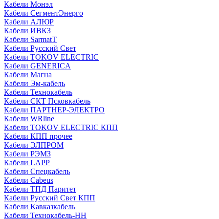
Кабели Монэл
Кабели СегментЭнерго
Кабели АЛЮР
Кабели ИВКЗ
Кабели SarmatT
Кабели Русский Свет
Кабели TOKOV ELECTRIC
Кабели GENERICA
Кабели Магна
Кабели Эм-кабель
Кабели Технокабель
Кабели СКТ Псковкабель
Кабели ПАРТНЕР-ЭЛЕКТРО
Кабели WRline
Кабели TOKOV ELECTRIC КПП
Кабели КПП прочее
Кабели ЭЛПРОМ
Кабели РЭМЗ
Кабели LAPP
Кабели Спецкабель
Кабели Cabeus
Кабели ТПД Паритет
Кабели Русский Свет КПП
Кабели Кавказкабель
Кабели Технокабель-НН