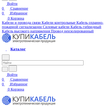
Войти
0
Сравнение
0
Избранное
0
Корзина
Кабели и провода связи
Кабели контрольные
Кабель охранно-
пожарной сигнализации
Силовые кабели
Кабель гибридный
Кабель высокого напряжения
Провод неизолированный
Каталог
Войти
0
Сравнение
0
Избранное
0
Корзина