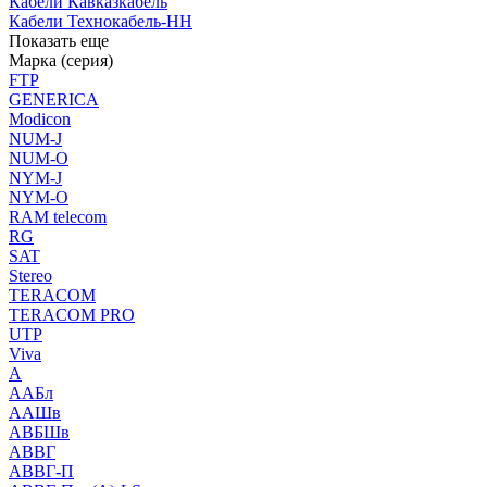
Кабели Кавказкабель
Кабели Технокабель-НН
Показать еще
Марка (серия)
FTP
GENERICA
Modicon
NUM-J
NUM-O
NYM-J
NYM-O
RAM telecom
RG
SAT
Stereo
TERACOM
TERACOM PRO
UTP
Viva
А
ААБл
ААШв
АВБШв
АВВГ
АВВГ-П