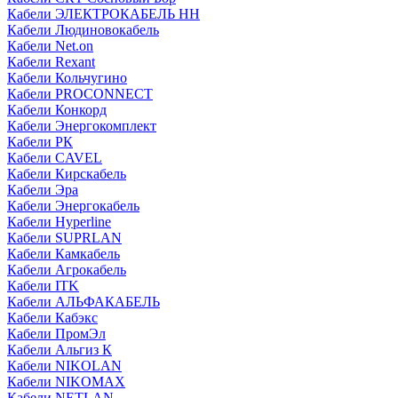
Кабели ЭЛЕКТРОКАБЕЛЬ НН
Кабели Людиновокабель
Кабели Net.on
Кабели Rexant
Кабели Кольчугино
Кабели PROCONNECT
Кабели Конкорд
Кабели Энергокомплект
Кабели РК
Кабели CAVEL
Кабели Кирскабель
Кабели Эра
Кабели Энергокабель
Кабели Hyperline
Кабели SUPRLAN
Кабели Камкабель
Кабели Агрокабель
Кабели ITK
Кабели АЛЬФАКАБЕЛЬ
Кабели Кабэкс
Кабели ПромЭл
Кабели Альгиз К
Кабели NIKOLAN
Кабели NIKOMAX
Кабели NETLAN