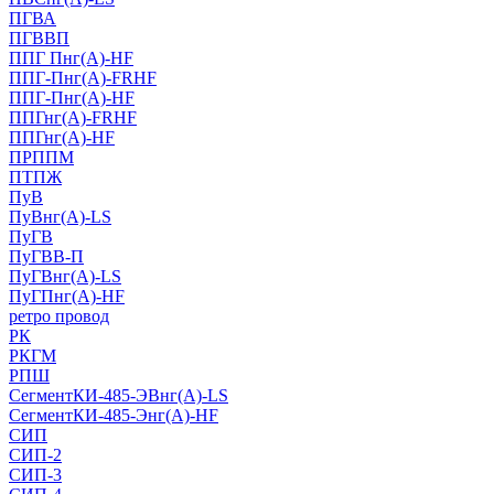
ПГВА
ПГВВП
ППГ Пнг(А)-HF
ППГ-Пнг(А)-FRHF
ППГ-Пнг(А)-HF
ППГнг(А)-FRHF
ППГнг(А)-HF
ПРППМ
ПТПЖ
ПуВ
ПуВнг(А)-LS
ПуГВ
ПуГВВ-П
ПуГВнг(А)-LS
ПуГПнг(А)-HF
ретро провод
РК
РКГМ
РПШ
СегментКИ-485-ЭВнг(А)-LS
СегментКИ-485-Энг(А)-HF
СИП
СИП-2
СИП-3