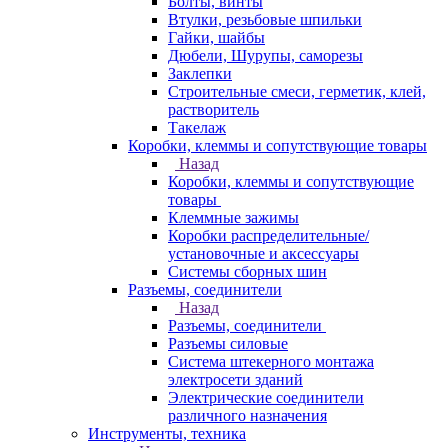
Болты, винты
Втулки, резьбовые шпильки
Гайки, шайбы
Дюбели, Шурупы, саморезы
Заклепки
Строительные смеси, герметик, клей,
растворитель
Такелаж
Коробки, клеммы и сопутствующие товары
Назад
Коробки, клеммы и сопутствующие
товары
Клеммные зажимы
Коробки распределительные/
установочные и аксессуары
Системы сборных шин
Разъемы, соединители
Назад
Разъемы, соединители
Разъемы силовые
Система штекерного монтажа
электросети зданий
Электрические соединители
различного назначения
Инструменты, техника