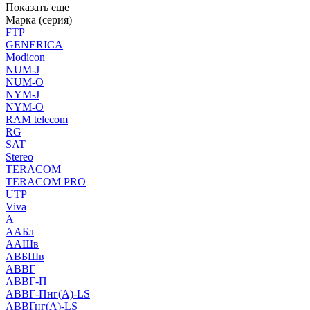
Показать еще
Марка (серия)
FTP
GENERICA
Modicon
NUM-J
NUM-O
NYM-J
NYM-O
RAM telecom
RG
SAT
Stereo
TERACOM
TERACOM PRO
UTP
Viva
А
ААБл
ААШв
АВБШв
АВВГ
АВВГ-П
АВВГ-Пнг(А)-LS
АВВГнг(А)-LS