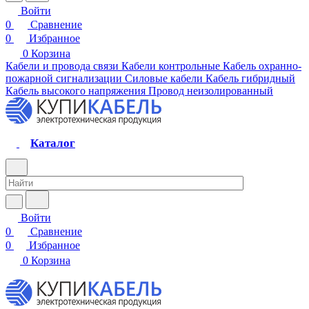
Войти
0
Сравнение
0
Избранное
0
Корзина
Кабели и провода связи
Кабели контрольные
Кабель охранно-
пожарной сигнализации
Силовые кабели
Кабель гибридный
Кабель высокого напряжения
Провод неизолированный
Каталог
Войти
0
Сравнение
0
Избранное
0
Корзина