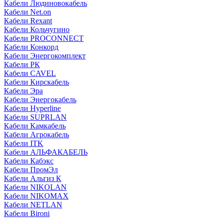
Кабели Людиновокабель
Кабели Net.on
Кабели Rexant
Кабели Кольчугино
Кабели PROCONNECT
Кабели Конкорд
Кабели Энергокомплект
Кабели РК
Кабели CAVEL
Кабели Кирскабель
Кабели Эра
Кабели Энергокабель
Кабели Hyperline
Кабели SUPRLAN
Кабели Камкабель
Кабели Агрокабель
Кабели ITK
Кабели АЛЬФАКАБЕЛЬ
Кабели Кабэкс
Кабели ПромЭл
Кабели Альгиз К
Кабели NIKOLAN
Кабели NIKOMAX
Кабели NETLAN
Кабели Bironi