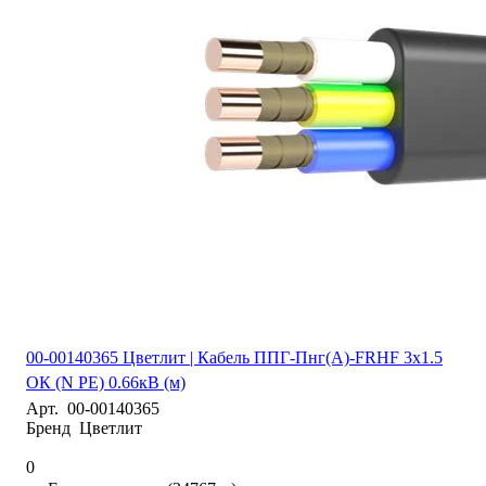
00-00140365 Цветлит | Кабель ППГ-Пнг(А)-FRHF 3х1.5
ОК (N PE) 0.66кВ (м)
Арт.
00-00140365
Бренд
Цветлит
0