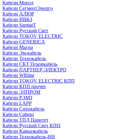
Кабели Монэл
Кабели СегментЭнерго
Кабели АЛЮР
Кабели ИВКЗ
Кабели SarmatT
Кабели Русский Свет
Кабели TOKOV ELECTRIC
Кабели GENERICA
Кабели Магна
Кабели Эм-кабель
Кабели Технокабель
Кабели СКТ Псковкабель
Кабели ПАРТНЕР-ЭЛЕКТРО
Кабели WRline
Кабели TOKOV ELECTRIC КПП
Кабели КПП прочее
Кабели ЭЛПРОМ
Кабели РЭМЗ
Кабели LAPP
Кабели Спецкабель
Кабели Cabeus
Кабели ТПД Паритет
Кабели Русский Свет КПП
Кабели Кавказкабель
Кабели Технокабель-НН