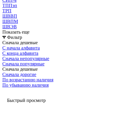
СИП-4
ТППэп
ТРП
ШВВП
ШВПМ
ШВЭВ
Показать еще
Фильтр
Сначала дешевые
С начала алфавита
С конца алфавита
Сначала непопулярные
Сначала популярные
Сначала дешевые
Сначала дорогие
По возрастанию наличия
По убыванию наличия
Быстрый просмотр