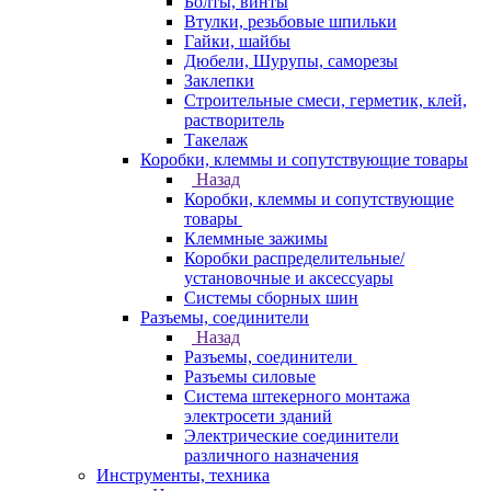
Болты, винты
Втулки, резьбовые шпильки
Гайки, шайбы
Дюбели, Шурупы, саморезы
Заклепки
Строительные смеси, герметик, клей,
растворитель
Такелаж
Коробки, клеммы и сопутствующие товары
Назад
Коробки, клеммы и сопутствующие
товары
Клеммные зажимы
Коробки распределительные/
установочные и аксессуары
Системы сборных шин
Разъемы, соединители
Назад
Разъемы, соединители
Разъемы силовые
Система штекерного монтажа
электросети зданий
Электрические соединители
различного назначения
Инструменты, техника