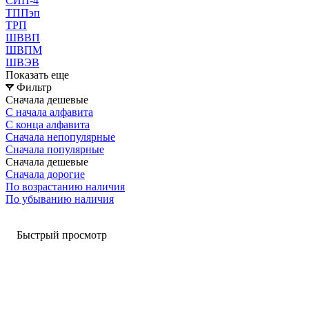
СИП-4
ТППэп
ТРП
ШВВП
ШВПМ
ШВЭВ
Показать еще
Фильтр
Сначала дешевые
С начала алфавита
С конца алфавита
Сначала непопулярные
Сначала популярные
Сначала дешевые
Сначала дорогие
По возрастанию наличия
По убыванию наличия
Быстрый просмотр