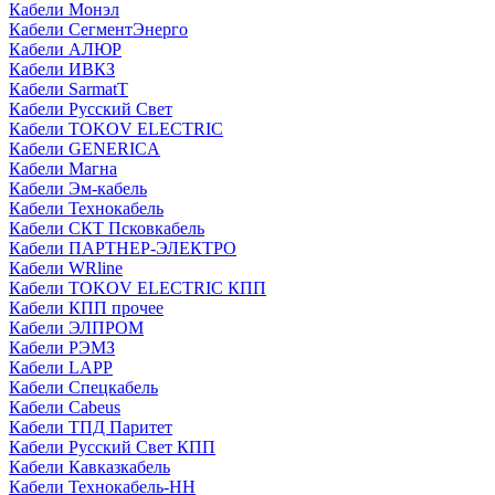
Кабели Монэл
Кабели СегментЭнерго
Кабели АЛЮР
Кабели ИВКЗ
Кабели SarmatT
Кабели Русский Свет
Кабели TOKOV ELECTRIC
Кабели GENERICA
Кабели Магна
Кабели Эм-кабель
Кабели Технокабель
Кабели СКТ Псковкабель
Кабели ПАРТНЕР-ЭЛЕКТРО
Кабели WRline
Кабели TOKOV ELECTRIC КПП
Кабели КПП прочее
Кабели ЭЛПРОМ
Кабели РЭМЗ
Кабели LAPP
Кабели Спецкабель
Кабели Cabeus
Кабели ТПД Паритет
Кабели Русский Свет КПП
Кабели Кавказкабель
Кабели Технокабель-НН