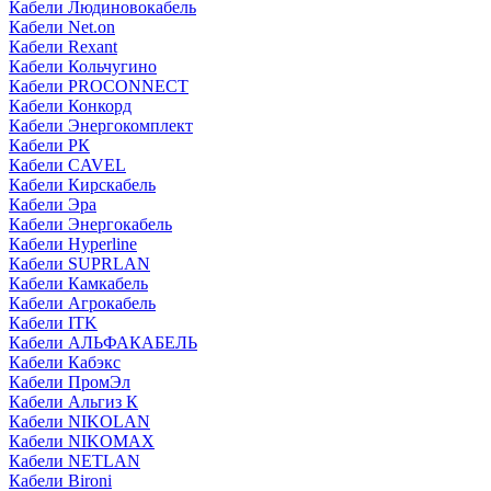
Кабели Людиновокабель
Кабели Net.on
Кабели Rexant
Кабели Кольчугино
Кабели PROCONNECT
Кабели Конкорд
Кабели Энергокомплект
Кабели РК
Кабели CAVEL
Кабели Кирскабель
Кабели Эра
Кабели Энергокабель
Кабели Hyperline
Кабели SUPRLAN
Кабели Камкабель
Кабели Агрокабель
Кабели ITK
Кабели АЛЬФАКАБЕЛЬ
Кабели Кабэкс
Кабели ПромЭл
Кабели Альгиз К
Кабели NIKOLAN
Кабели NIKOMAX
Кабели NETLAN
Кабели Bironi