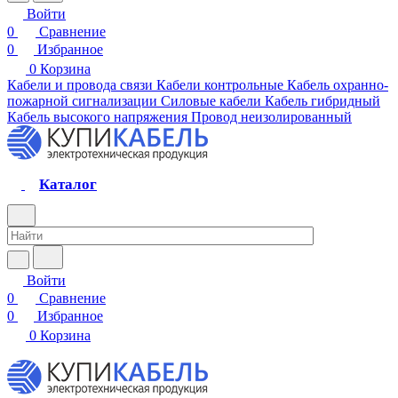
Войти
0
Сравнение
0
Избранное
0
Корзина
Кабели и провода связи
Кабели контрольные
Кабель охранно-
пожарной сигнализации
Силовые кабели
Кабель гибридный
Кабель высокого напряжения
Провод неизолированный
Каталог
Войти
0
Сравнение
0
Избранное
0
Корзина