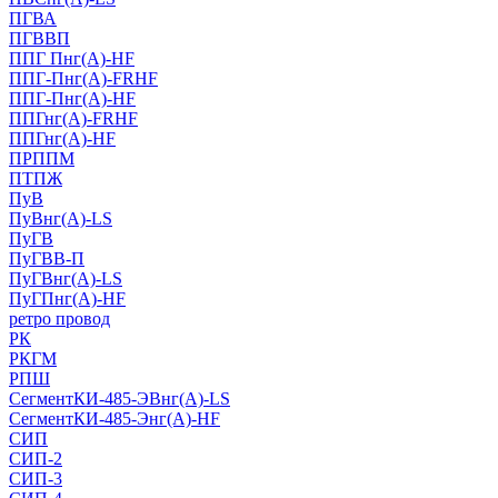
ПГВА
ПГВВП
ППГ Пнг(А)-HF
ППГ-Пнг(А)-FRHF
ППГ-Пнг(А)-HF
ППГнг(А)-FRHF
ППГнг(А)-HF
ПРППМ
ПТПЖ
ПуВ
ПуВнг(А)-LS
ПуГВ
ПуГВВ-П
ПуГВнг(А)-LS
ПуГПнг(А)-HF
ретро провод
РК
РКГМ
РПШ
СегментКИ-485-ЭВнг(А)-LS
СегментКИ-485-Энг(А)-HF
СИП
СИП-2
СИП-3