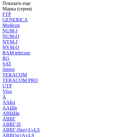
Показать еще
Марка (серия)
FTP
GENERICA
Modicon
NUM-J
NUM-O
NYM-J
NYM-O
RAM telecom
RG
SAT
Stereo
TERACOM
TERACOM PRO
UTP
Viva
А
ААБл
ААШв
АВБШв
АВВГ
АВВГ-П
АВВГ-Пнг(А)-LS
АВВГнг(А)-LS