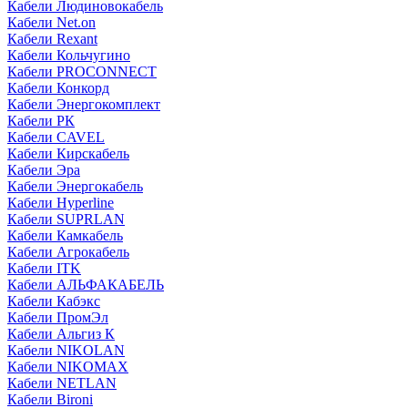
Кабели Людиновокабель
Кабели Net.on
Кабели Rexant
Кабели Кольчугино
Кабели PROCONNECT
Кабели Конкорд
Кабели Энергокомплект
Кабели РК
Кабели CAVEL
Кабели Кирскабель
Кабели Эра
Кабели Энергокабель
Кабели Hyperline
Кабели SUPRLAN
Кабели Камкабель
Кабели Агрокабель
Кабели ITK
Кабели АЛЬФАКАБЕЛЬ
Кабели Кабэкс
Кабели ПромЭл
Кабели Альгиз К
Кабели NIKOLAN
Кабели NIKOMAX
Кабели NETLAN
Кабели Bironi