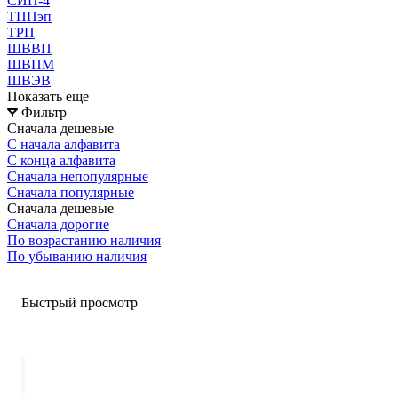
СИП-4
ТППэп
ТРП
ШВВП
ШВПМ
ШВЭВ
Показать еще
Фильтр
Сначала дешевые
С начала алфавита
С конца алфавита
Сначала непопулярные
Сначала популярные
Сначала дешевые
Сначала дорогие
По возрастанию наличия
По убыванию наличия
Быстрый просмотр