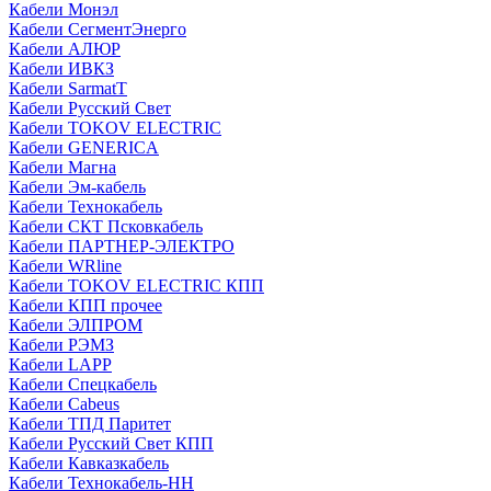
Кабели Монэл
Кабели СегментЭнерго
Кабели АЛЮР
Кабели ИВКЗ
Кабели SarmatT
Кабели Русский Свет
Кабели TOKOV ELECTRIC
Кабели GENERICA
Кабели Магна
Кабели Эм-кабель
Кабели Технокабель
Кабели СКТ Псковкабель
Кабели ПАРТНЕР-ЭЛЕКТРО
Кабели WRline
Кабели TOKOV ELECTRIC КПП
Кабели КПП прочее
Кабели ЭЛПРОМ
Кабели РЭМЗ
Кабели LAPP
Кабели Спецкабель
Кабели Cabeus
Кабели ТПД Паритет
Кабели Русский Свет КПП
Кабели Кавказкабель
Кабели Технокабель-НН