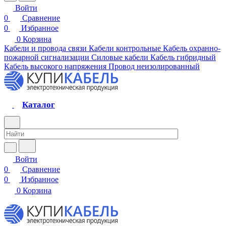
Войти
0
Сравнение
0
Избранное
0
Корзина
Кабели и провода связи
Кабели контрольные
Кабель охранно-
пожарной сигнализации
Силовые кабели
Кабель гибридный
Кабель высокого напряжения
Провод неизолированный
Каталог
Войти
0
Сравнение
0
Избранное
0
Корзина