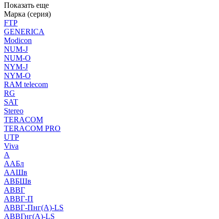
Показать еще
Марка (серия)
FTP
GENERICA
Modicon
NUM-J
NUM-O
NYM-J
NYM-O
RAM telecom
RG
SAT
Stereo
TERACOM
TERACOM PRO
UTP
Viva
А
ААБл
ААШв
АВБШв
АВВГ
АВВГ-П
АВВГ-Пнг(А)-LS
АВВГнг(А)-LS