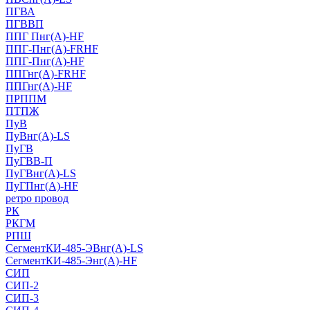
ПГВА
ПГВВП
ППГ Пнг(А)-HF
ППГ-Пнг(А)-FRHF
ППГ-Пнг(А)-HF
ППГнг(А)-FRHF
ППГнг(А)-HF
ПРППМ
ПТПЖ
ПуВ
ПуВнг(А)-LS
ПуГВ
ПуГВВ-П
ПуГВнг(А)-LS
ПуГПнг(А)-HF
ретро провод
РК
РКГМ
РПШ
СегментКИ-485-ЭВнг(А)-LS
СегментКИ-485-Энг(А)-HF
СИП
СИП-2
СИП-3