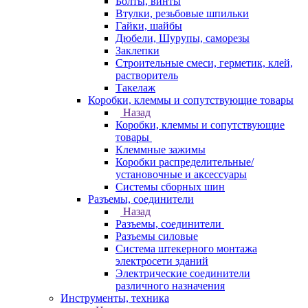
Болты, винты
Втулки, резьбовые шпильки
Гайки, шайбы
Дюбели, Шурупы, саморезы
Заклепки
Строительные смеси, герметик, клей,
растворитель
Такелаж
Коробки, клеммы и сопутствующие товары
Назад
Коробки, клеммы и сопутствующие
товары
Клеммные зажимы
Коробки распределительные/
установочные и аксессуары
Системы сборных шин
Разъемы, соединители
Назад
Разъемы, соединители
Разъемы силовые
Система штекерного монтажа
электросети зданий
Электрические соединители
различного назначения
Инструменты, техника