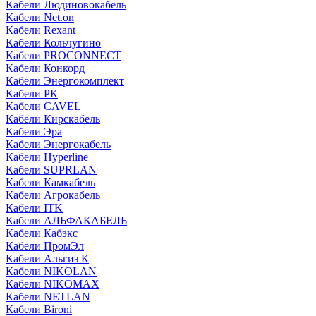
Кабели Людиновокабель
Кабели Net.on
Кабели Rexant
Кабели Кольчугино
Кабели PROCONNECT
Кабели Конкорд
Кабели Энергокомплект
Кабели РК
Кабели CAVEL
Кабели Кирскабель
Кабели Эра
Кабели Энергокабель
Кабели Hyperline
Кабели SUPRLAN
Кабели Камкабель
Кабели Агрокабель
Кабели ITK
Кабели АЛЬФАКАБЕЛЬ
Кабели Кабэкс
Кабели ПромЭл
Кабели Альгиз К
Кабели NIKOLAN
Кабели NIKOMAX
Кабели NETLAN
Кабели Bironi