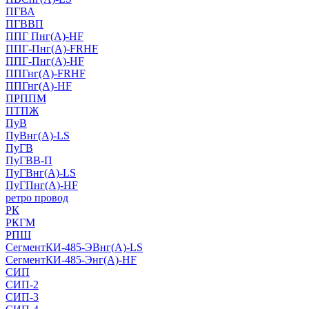
ПГВА
ПГВВП
ППГ Пнг(А)-HF
ППГ-Пнг(А)-FRHF
ППГ-Пнг(А)-HF
ППГнг(А)-FRHF
ППГнг(А)-HF
ПРППМ
ПТПЖ
ПуВ
ПуВнг(А)-LS
ПуГВ
ПуГВВ-П
ПуГВнг(А)-LS
ПуГПнг(А)-HF
ретро провод
РК
РКГМ
РПШ
СегментКИ-485-ЭВнг(А)-LS
СегментКИ-485-Энг(А)-HF
СИП
СИП-2
СИП-3