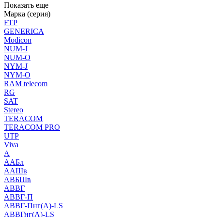
Показать еще
Марка (серия)
FTP
GENERICA
Modicon
NUM-J
NUM-O
NYM-J
NYM-O
RAM telecom
RG
SAT
Stereo
TERACOM
TERACOM PRO
UTP
Viva
А
ААБл
ААШв
АВБШв
АВВГ
АВВГ-П
АВВГ-Пнг(А)-LS
АВВГнг(А)-LS