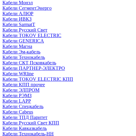
Кабели Монэл
Кабели СегментЭнерго
Кабели АЛЮР
Кабели ИВКЗ
Кабели SarmatT
Кабели Русский Свет
Кабели TOKOV ELECTRIC
Кабели GENERICA
Кабели Магна
Кабели Эм-кабель
Кабели Технокабель
Кабели СКТ Псковкабель
Кабели ПАРТНЕР-ЭЛЕКТРО
Кабели WRline
Кабели TOKOV ELECTRIC КПП
Кабели КПП прочее
Кабели ЭЛПРОМ
Кабели РЭМЗ
Кабели LAPP
Кабели Спецкабель
Кабели Cabeus
Кабели ТПД Паритет
Кабели Русский Свет КПП
Кабели Кавказкабель
Кабели Технокабель-НН