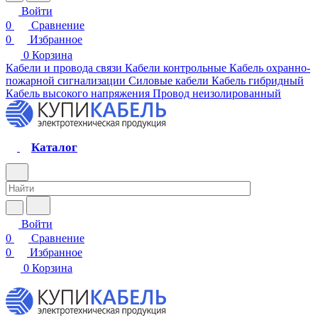
Войти
0
Сравнение
0
Избранное
0
Корзина
Кабели и провода связи
Кабели контрольные
Кабель охранно-
пожарной сигнализации
Силовые кабели
Кабель гибридный
Кабель высокого напряжения
Провод неизолированный
Каталог
Войти
0
Сравнение
0
Избранное
0
Корзина