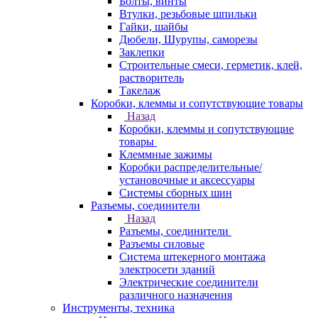
Болты, винты
Втулки, резьбовые шпильки
Гайки, шайбы
Дюбели, Шурупы, саморезы
Заклепки
Строительные смеси, герметик, клей,
растворитель
Такелаж
Коробки, клеммы и сопутствующие товары
Назад
Коробки, клеммы и сопутствующие
товары
Клеммные зажимы
Коробки распределительные/
установочные и аксессуары
Системы сборных шин
Разъемы, соединители
Назад
Разъемы, соединители
Разъемы силовые
Система штекерного монтажа
электросети зданий
Электрические соединители
различного назначения
Инструменты, техника