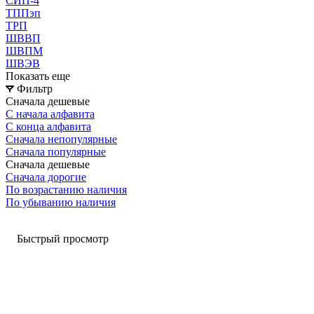
СИП-4
ТППэп
ТРП
ШВВП
ШВПМ
ШВЭВ
Показать еще
Фильтр
Сначала дешевые
С начала алфавита
С конца алфавита
Сначала непопулярные
Сначала популярные
Сначала дешевые
Сначала дорогие
По возрастанию наличия
По убыванию наличия
Быстрый просмотр