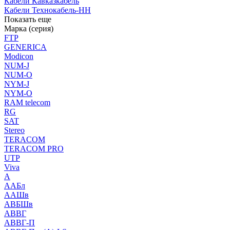
Кабели Кавказкабель
Кабели Технокабель-НН
Показать еще
Марка (серия)
FTP
GENERICA
Modicon
NUM-J
NUM-O
NYM-J
NYM-O
RAM telecom
RG
SAT
Stereo
TERACOM
TERACOM PRO
UTP
Viva
А
ААБл
ААШв
АВБШв
АВВГ
АВВГ-П