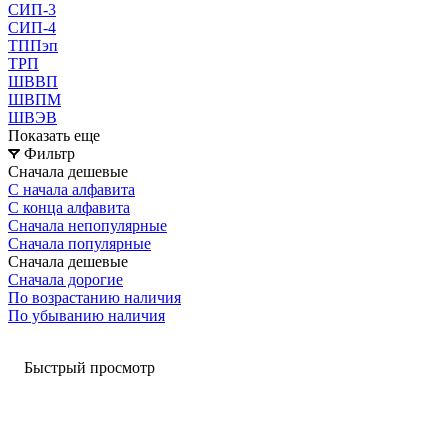
СИП-3
СИП-4
ТППэп
ТРП
ШВВП
ШВПМ
ШВЭВ
Показать еще
Фильтр
Сначала дешевые
С начала алфавита
С конца алфавита
Сначала непопулярные
Сначала популярные
Сначала дешевые
Сначала дорогие
По возрастанию наличия
По убыванию наличия
Быстрый просмотр