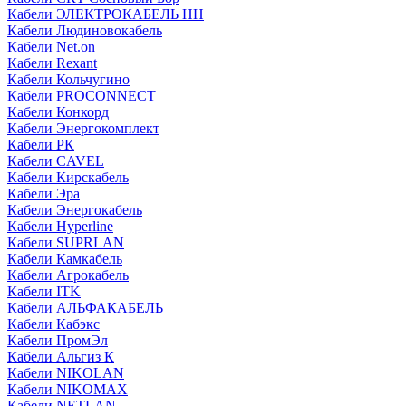
Кабели ЭЛЕКТРОКАБЕЛЬ НН
Кабели Людиновокабель
Кабели Net.on
Кабели Rexant
Кабели Кольчугино
Кабели PROCONNECT
Кабели Конкорд
Кабели Энергокомплект
Кабели РК
Кабели CAVEL
Кабели Кирскабель
Кабели Эра
Кабели Энергокабель
Кабели Hyperline
Кабели SUPRLAN
Кабели Камкабель
Кабели Агрокабель
Кабели ITK
Кабели АЛЬФАКАБЕЛЬ
Кабели Кабэкс
Кабели ПромЭл
Кабели Альгиз К
Кабели NIKOLAN
Кабели NIKOMAX
Кабели NETLAN