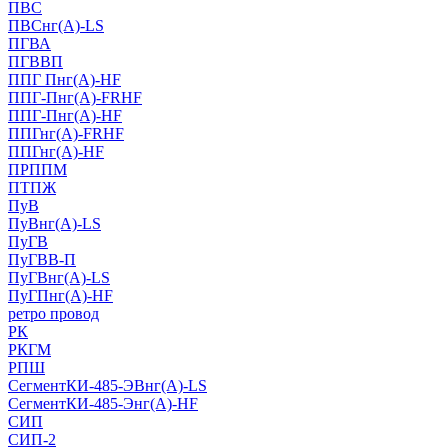
ПВС
ПВСнг(А)-LS
ПГВА
ПГВВП
ППГ Пнг(А)-HF
ППГ-Пнг(А)-FRHF
ППГ-Пнг(А)-HF
ППГнг(А)-FRHF
ППГнг(А)-HF
ПРППМ
ПТПЖ
ПуВ
ПуВнг(А)-LS
ПуГВ
ПуГВВ-П
ПуГВнг(А)-LS
ПуГПнг(А)-HF
ретро провод
РК
РКГМ
РПШ
СегментКИ-485-ЭВнг(А)-LS
СегментКИ-485-Энг(А)-HF
СИП
СИП-2