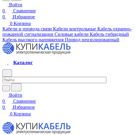
Войти
0
Сравнение
0
Избранное
0
Корзина
Кабели и провода связи
Кабели контрольные
Кабель охранно-
пожарной сигнализации
Силовые кабели
Кабель гибридный
Кабель высокого напряжения
Провод неизолированный
Каталог
Войти
0
Сравнение
0
Избранное
0
Корзина