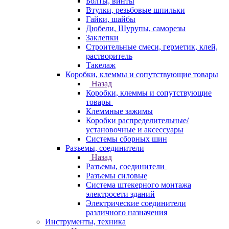
Болты, винты
Втулки, резьбовые шпильки
Гайки, шайбы
Дюбели, Шурупы, саморезы
Заклепки
Строительные смеси, герметик, клей,
растворитель
Такелаж
Коробки, клеммы и сопутствующие товары
Назад
Коробки, клеммы и сопутствующие
товары
Клеммные зажимы
Коробки распределительные/
установочные и аксессуары
Системы сборных шин
Разъемы, соединители
Назад
Разъемы, соединители
Разъемы силовые
Система штекерного монтажа
электросети зданий
Электрические соединители
различного назначения
Инструменты, техника