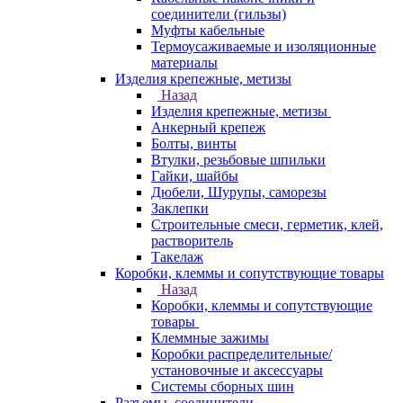
соединители (гильзы)
Муфты кабельные
Термоусаживаемые и изоляционные
материалы
Изделия крепежные, метизы
Назад
Изделия крепежные, метизы
Анкерный крепеж
Болты, винты
Втулки, резьбовые шпильки
Гайки, шайбы
Дюбели, Шурупы, саморезы
Заклепки
Строительные смеси, герметик, клей,
растворитель
Такелаж
Коробки, клеммы и сопутствующие товары
Назад
Коробки, клеммы и сопутствующие
товары
Клеммные зажимы
Коробки распределительные/
установочные и аксессуары
Системы сборных шин
Разъемы, соединители