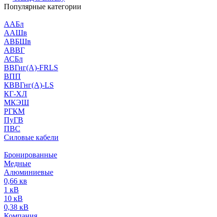
Популярные категории
ААБл
ААШв
АВБШв
АВВГ
АСБл
ВВГнг(А)-FRLS
ВПП
КВВГнг(А)-LS
КГ-ХЛ
МКЭШ
РГКМ
ПуГВ
ПВС
Силовые кабели
Бронированные
Медные
Алюминиевые
0,66 кв
1 кВ
10 кВ
0,38 кВ
Компания