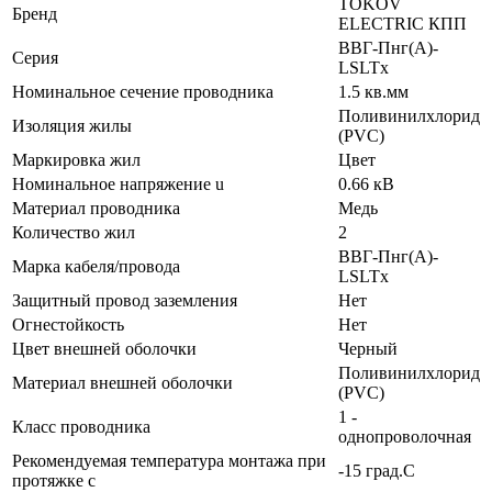
TOKOV
Бренд
ELECTRIC КПП
ВВГ-Пнг(А)-
Серия
LSLTx
Номинальное сечение проводника
1.5 кв.мм
Поливинилхлорид
Изоляция жилы
(PVC)
Маркировка жил
Цвет
Номинальное напряжение u
0.66 кВ
Материал проводника
Медь
Количество жил
2
ВВГ-Пнг(А)-
Марка кабеля/провода
LSLTx
Защитный провод заземления
Нет
Огнестойкость
Нет
Цвет внешней оболочки
Черный
Поливинилхлорид
Материал внешней оболочки
(PVC)
1 -
Класс проводника
однопроволочная
Рекомендуемая температура монтажа при
-15 град.C
протяжке с