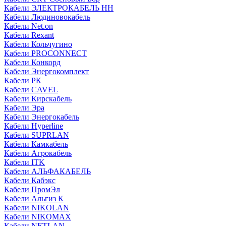
Кабели ЭЛЕКТРОКАБЕЛЬ НН
Кабели Людиновокабель
Кабели Net.on
Кабели Rexant
Кабели Кольчугино
Кабели PROCONNECT
Кабели Конкорд
Кабели Энергокомплект
Кабели РК
Кабели CAVEL
Кабели Кирскабель
Кабели Эра
Кабели Энергокабель
Кабели Hyperline
Кабели SUPRLAN
Кабели Камкабель
Кабели Агрокабель
Кабели ITK
Кабели АЛЬФАКАБЕЛЬ
Кабели Кабэкс
Кабели ПромЭл
Кабели Альгиз К
Кабели NIKOLAN
Кабели NIKOMAX
Кабели NETLAN