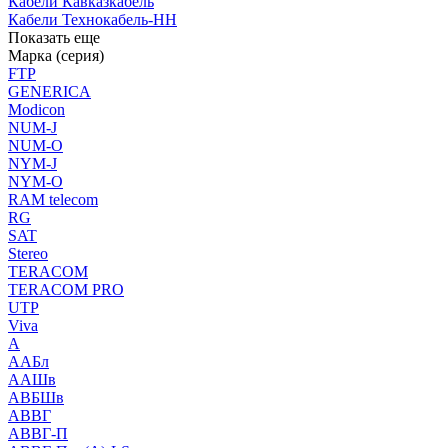
Кабели Кавказкабель
Кабели Технокабель-НН
Показать еще
Марка (серия)
FTP
GENERICA
Modicon
NUM-J
NUM-O
NYM-J
NYM-O
RAM telecom
RG
SAT
Stereo
TERACOM
TERACOM PRO
UTP
Viva
А
ААБл
ААШв
АВБШв
АВВГ
АВВГ-П