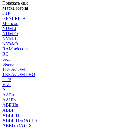
Показать еще
Марка (серия)
FTP
GENERICA
Modicon
NUM-J
NUM-O
NYM-J
NYM-O
RAM telecom
RG
SAT
Stereo
TERACOM
TERACOM PRO
UTP
Viva
А
ААБл
ААШв
АВБШв
АВВГ
АВВГ-П
АВВГ-Пнг(А)-LS
АВВГнг(А)-LS