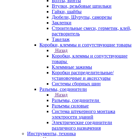
Болты, винты
Втулки, резьбовые шпильки
Гайки, шайбы
Дюбели, Шурупы, саморезы
Заклепки
Строительные смеси, герметик, клей,
растворитель
Такелаж
Коробки, клеммы и сопутствующие товары
Назад
Коробки, клеммы и сопутствующие
товары
Клеммные зажимы
Коробки распределительные/
установочные и аксессуары
Системы сборных шин
Разъемы, соединители
Назад
Разъемы, соединители
Разъемы силовые
Система штекерного монтажа
электросети зданий
Электрические соединители
различного назначения
Инструменты, техника