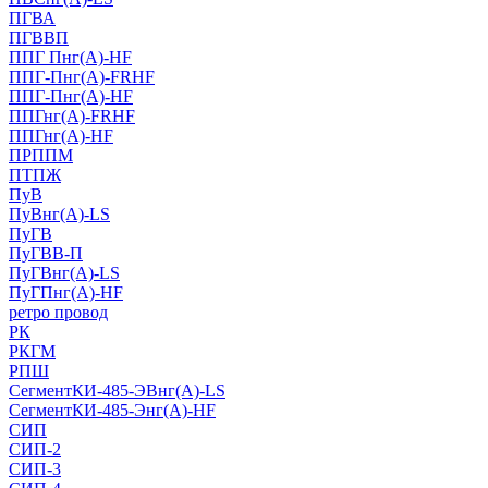
ПГВА
ПГВВП
ППГ Пнг(А)-HF
ППГ-Пнг(А)-FRHF
ППГ-Пнг(А)-HF
ППГнг(А)-FRHF
ППГнг(А)-HF
ПРППМ
ПТПЖ
ПуВ
ПуВнг(А)-LS
ПуГВ
ПуГВВ-П
ПуГВнг(А)-LS
ПуГПнг(А)-HF
ретро провод
РК
РКГМ
РПШ
СегментКИ-485-ЭВнг(А)-LS
СегментКИ-485-Энг(А)-HF
СИП
СИП-2
СИП-3