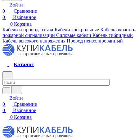
Войти
0
Сравнение
0
Избранное
0
Корзина
Кабели и провода связи
Кабели контрольные
Кабель охранно-
пожарной сигнализации
Силовые кабели
Кабель гибридный
Кабель высокого напряжения
Провод неизолированный
Каталог
Войти
0
Сравнение
0
Избранное
0
Корзина