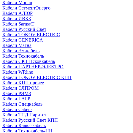
Кабели Монэл
Кабели СегментЭнерго
Кабели АЛЮР
Кабели ИВКЗ
Кабели SarmatT
Кабели Русский Свет
Кабели TOKOV ELECTRIC
Кабели GENERICA
Кабели Магна
Кабели Эм-кабель
Кабели Технокабель
Кабели СКТ Псковкабель
Кабели ПАРТНЕР-ЭЛЕКТРО
Кабели WRline
Кабели TOKOV ELECTRIC КПП
Кабели КПП прочее
Кабели ЭЛПРОМ
Кабели РЭМЗ
Кабели LAPP
Кабели Спецкабель
Кабели Cabeus
Кабели ТПД Паритет
Кабели Русский Свет КПП
Кабели Кавказкабель
Кабели Технокабель-НН