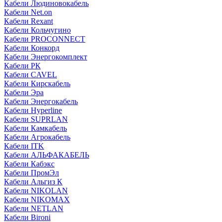
Кабели Людиновокабель
Кабели Net.on
Кабели Rexant
Кабели Кольчугино
Кабели PROCONNECT
Кабели Конкорд
Кабели Энергокомплект
Кабели РК
Кабели CAVEL
Кабели Кирскабель
Кабели Эра
Кабели Энергокабель
Кабели Hyperline
Кабели SUPRLAN
Кабели Камкабель
Кабели Агрокабель
Кабели ITK
Кабели АЛЬФАКАБЕЛЬ
Кабели Кабэкс
Кабели ПромЭл
Кабели Альгиз К
Кабели NIKOLAN
Кабели NIKOMAX
Кабели NETLAN
Кабели Bironi