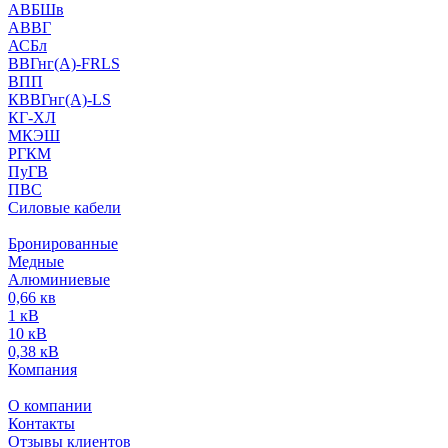
АВБШв
АВВГ
АСБл
ВВГнг(А)-FRLS
ВПП
КВВГнг(А)-LS
КГ-ХЛ
МКЭШ
РГКМ
ПуГВ
ПВС
Силовые кабели
Бронированные
Медные
Алюминиевые
0,66 кв
1 кВ
10 кВ
0,38 кВ
Компания
О компании
Контакты
Отзывы клиентов