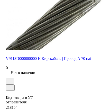
V9113D000000000-К Кирскабель | Провод А 70 (м)
0
Нет в наличии
Код товара в УС
отправителя
218154