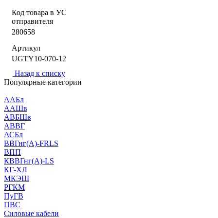
Код товара в УС
отправителя
280658
Артикул
UGTY10-070-12
Назад к списку
Популярные категории
ААБл
ААШв
АВБШв
АВВГ
АСБл
ВВГнг(А)-FRLS
ВПП
КВВГнг(А)-LS
КГ-ХЛ
МКЭШ
РГКМ
ПуГВ
ПВС
Силовые кабели