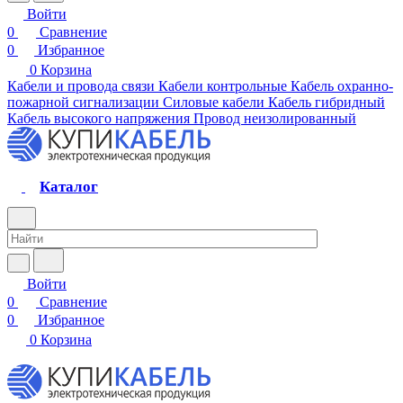
Войти
0
Сравнение
0
Избранное
0
Корзина
Кабели и провода связи
Кабели контрольные
Кабель охранно-
пожарной сигнализации
Силовые кабели
Кабель гибридный
Кабель высокого напряжения
Провод неизолированный
Каталог
Войти
0
Сравнение
0
Избранное
0
Корзина