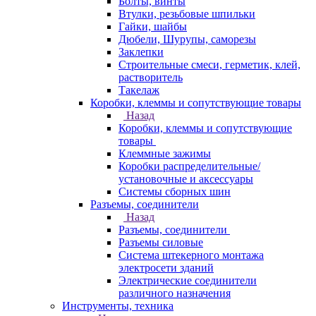
Болты, винты
Втулки, резьбовые шпильки
Гайки, шайбы
Дюбели, Шурупы, саморезы
Заклепки
Строительные смеси, герметик, клей,
растворитель
Такелаж
Коробки, клеммы и сопутствующие товары
Назад
Коробки, клеммы и сопутствующие
товары
Клеммные зажимы
Коробки распределительные/
установочные и аксессуары
Системы сборных шин
Разъемы, соединители
Назад
Разъемы, соединители
Разъемы силовые
Система штекерного монтажа
электросети зданий
Электрические соединители
различного назначения
Инструменты, техника