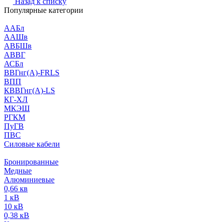
Назад к списку
Популярные категории
ААБл
ААШв
АВБШв
АВВГ
АСБл
ВВГнг(А)-FRLS
ВПП
КВВГнг(А)-LS
КГ-ХЛ
МКЭШ
РГКМ
ПуГВ
ПВС
Силовые кабели
Бронированные
Медные
Алюминиевые
0,66 кв
1 кВ
10 кВ
0,38 кВ