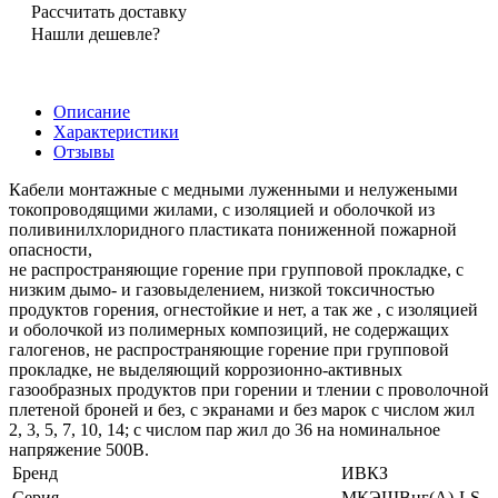
Рассчитать доставку
Нашли дешевле?
Описание
Характеристики
Отзывы
Кабели монтажные с медными луженными и нелужеными
токопроводящими жилами, с изоляцией и оболочкой из
поливинилхлоридного пластиката пониженной пожарной
опасности,
не распространяющие горение при групповой прокладке, с
низким дымо- и газовыделением, низкой токсичностью
продуктов горения, огнестойкие и нет, а так же , с изоляцией
и оболочкой из полимерных композиций, не содержащих
галогенов, не распространяющие горение при групповой
прокладке, не выделяющий коррозионно-активных
газообразных продуктов при горении и тлении с проволочной
плетеной броней и без, с экранами и без марок с числом жил
2, 3, 5, 7, 10, 14; с числом пар жил до 36 на номинальное
напряжение 500В.
Бренд
ИВКЗ
Серия
МКЭШВнг(А)-LS