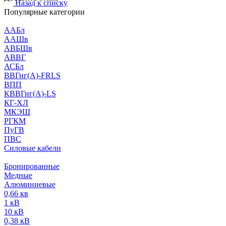
Назад к списку
Популярные категории
ААБл
ААШв
АВБШв
АВВГ
АСБл
ВВГнг(А)-FRLS
ВПП
КВВГнг(А)-LS
КГ-ХЛ
МКЭШ
РГКМ
ПуГВ
ПВС
Силовые кабели
Бронированные
Медные
Алюминиевые
0,66 кв
1 кВ
10 кВ
0,38 кВ