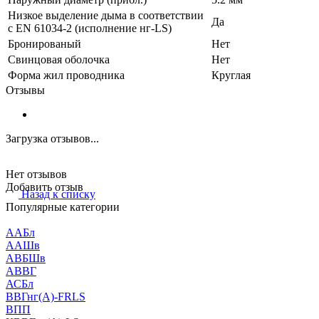
Низкое выделение дыма в соответствии
Да
с EN 61034-2 (исполнение нг-LS)
Бронированый
Нет
Свинцовая оболочка
Нет
Форма жил проводника
Круглая
Отзывы
Загрузка отзывов...
Нет отзывов
Добавить отзыв
Назад к списку
Популярные категории
ААБл
ААШв
АВБШв
АВВГ
АСБл
ВВГнг(А)-FRLS
ВПП