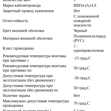
Марка кабеля/провода
ВВГнг(А)-LS
Защитный провод заземления
Нет
С пониженной
Огнестойкость
пожарной
опасности
Цвет внешней оболочки
Черный
Поливинилхлорид
Материал внешней оболочки
(PVC)
1 -
Класс проводника
однопроволочная
Рекомендуемая температура монтажа
-15 град.C
при протяжке с
Рекомендуемая температура монтажа
50 град.C
при протяжке по
Допустимая температура при
-50 град.C
эксплуатации (без движения) с
Допустимая температура при
50 град.C
эксплуатации (без движения) по
Наличие экрана
Нет
Максимально допустимая температура
70 град.C
проводника
Наружный диаметр (прибл.)
5.2 мм