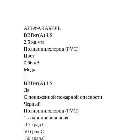
АЛЬФАКАБЕЛЬ
ВВГнг(А)-LS
2.5 кв.мм
Поливинилхлорид (PVC)
Цвет
0.66 кВ
Медь
1
ВВГнг(А)-LS
Да
С пониженной пожарной опасности
Черный
Поливинилхлорид (PVC)
1 - однопроволочная
-15 град.C
50 град.C
-50 град.C