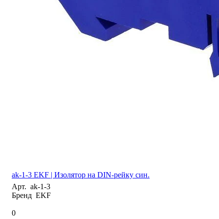
ak-1-3 EKF | Изолятор на DIN-рейку син.
Арт.
ak-1-3
Бренд
EKF
0