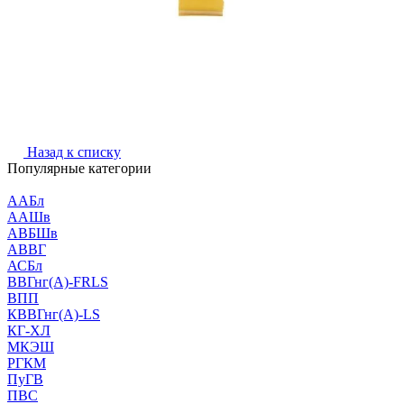
Назад к списку
Популярные категории
ААБл
ААШв
АВБШв
АВВГ
АСБл
ВВГнг(А)-FRLS
ВПП
КВВГнг(А)-LS
КГ-ХЛ
МКЭШ
РГКМ
ПуГВ
ПВС