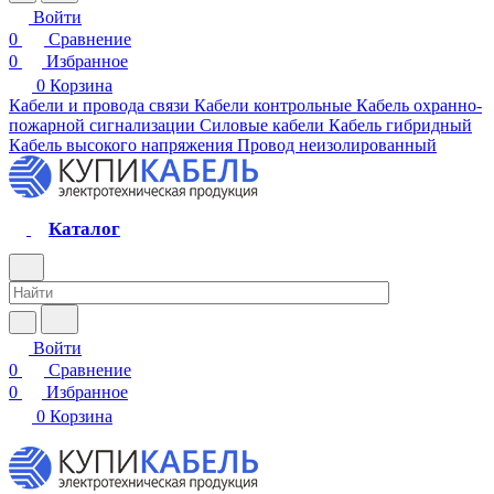
Войти
0
Сравнение
0
Избранное
0
Корзина
Кабели и провода связи
Кабели контрольные
Кабель охранно-
пожарной сигнализации
Силовые кабели
Кабель гибридный
Кабель высокого напряжения
Провод неизолированный
Каталог
Войти
0
Сравнение
0
Избранное
0
Корзина