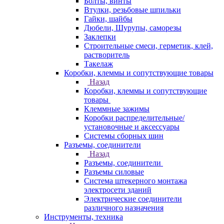
Болты, винты
Втулки, резьбовые шпильки
Гайки, шайбы
Дюбели, Шурупы, саморезы
Заклепки
Строительные смеси, герметик, клей,
растворитель
Такелаж
Коробки, клеммы и сопутствующие товары
Назад
Коробки, клеммы и сопутствующие
товары
Клеммные зажимы
Коробки распределительные/
установочные и аксессуары
Системы сборных шин
Разъемы, соединители
Назад
Разъемы, соединители
Разъемы силовые
Система штекерного монтажа
электросети зданий
Электрические соединители
различного назначения
Инструменты, техника