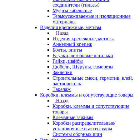
соединители (гильзы)
Муфты кабельные
Термоусаживаемые и изоляционные
материалы
Изделия крепежные, метизы
Назад
Изделия крепежные, метизы
Анкерный крепеж
Болты, винты
Втулки, резьбовые шпильки
Гайки, шайбы
Дюбели, Шурупы, саморезы
Заклепки
Строительные смеси, герметик, клей,
растворитель
Такелаж
Коробки, клеммы и сопутствующие товары
Назад
Коробки, клеммы и сопутствующие
товары
Клеммные зажимы
Коробки распределительные/
установочные и аксессуары
Системы сборных шин
Разъемы, соединители