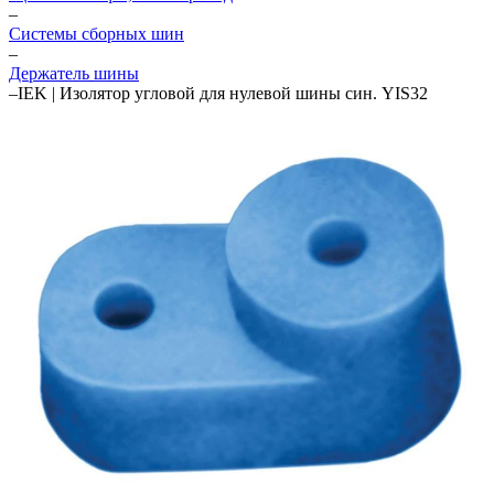
–
Системы сборных шин
–
Держатель шины
–
IEK | Изолятор угловой для нулевой шины син. YIS32