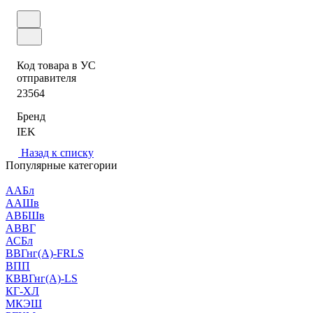
Код товара в УС
отправителя
23564
Бренд
IEK
Назад к списку
Популярные категории
ААБл
ААШв
АВБШв
АВВГ
АСБл
ВВГнг(А)-FRLS
ВПП
КВВГнг(А)-LS
КГ-ХЛ
МКЭШ