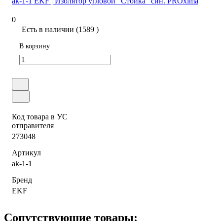
ak-1-1 EKF | Изолятор угловой "Стойка" син. PROxima
0
Есть в наличии (1589 )
В корзину
Код товара в УС
отправителя
273048
Артикул
ak-1-1
Бренд
EKF
Сопутствующие товары: