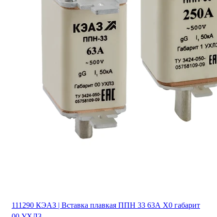
111290 КЭАЗ | Вставка плавкая ППН 33 63А X0 габарит
00 УХЛ3