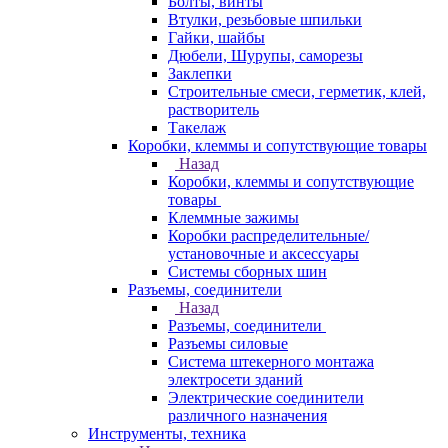
Болты, винты
Втулки, резьбовые шпильки
Гайки, шайбы
Дюбели, Шурупы, саморезы
Заклепки
Строительные смеси, герметик, клей,
растворитель
Такелаж
Коробки, клеммы и сопутствующие товары
Назад
Коробки, клеммы и сопутствующие
товары
Клеммные зажимы
Коробки распределительные/
установочные и аксессуары
Системы сборных шин
Разъемы, соединители
Назад
Разъемы, соединители
Разъемы силовые
Система штекерного монтажа
электросети зданий
Электрические соединители
различного назначения
Инструменты, техника