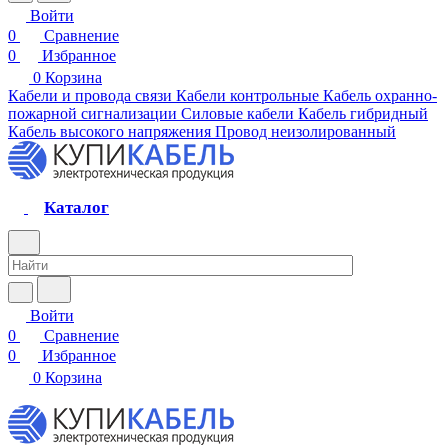
Войти
0
Сравнение
0
Избранное
0
Корзина
Кабели и провода связи
Кабели контрольные
Кабель охранно-
пожарной сигнализации
Силовые кабели
Кабель гибридный
Кабель высокого напряжения
Провод неизолированный
Каталог
Войти
0
Сравнение
0
Избранное
0
Корзина