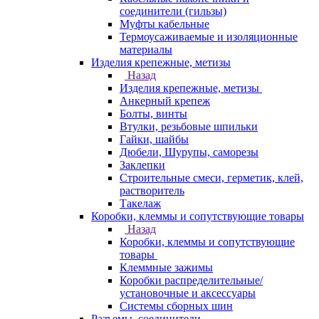
соединители (гильзы)
Муфты кабельные
Термоусаживаемые и изоляционные
материалы
Изделия крепежные, метизы
Назад
Изделия крепежные, метизы
Анкерный крепеж
Болты, винты
Втулки, резьбовые шпильки
Гайки, шайбы
Дюбели, Шурупы, саморезы
Заклепки
Строительные смеси, герметик, клей,
растворитель
Такелаж
Коробки, клеммы и сопутствующие товары
Назад
Коробки, клеммы и сопутствующие
товары
Клеммные зажимы
Коробки распределительные/
установочные и аксессуары
Системы сборных шин
Разъемы, соединители