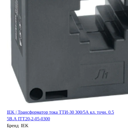
IEK | Трансформатор тока ТТИ-30 300/5А кл. точн. 0.5
5В.А ITT20-2-05-0300
Бренд
IEK